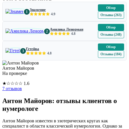
Обзор
Знамение
1
4.9
Отзывы (263)
Обзор
Амилика Ленорман
2
4.8
Отзывы (248)
Обзор
Гетейва
3
4.8
Отзывы (184)
Антон Майоров
На проверке
★
☆
☆
☆
☆
1.6
7 отзывов
Антон Майоров: отзывы клиентов о
нумерологе
Антон Майоров известен в эзотерических кругах как
специалист в области классической нумерологии. Однако за