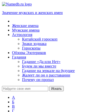
Значение мужских и женских имен
Женские имена
Мужские имена
Астрология
Китайский гороскоп
Знаки зодиака
Гороскопы
Обзоры Эзотериков
Гадания
Гадание «Да или Нет»
Будем ли мы вместе
Гадание на зеркале на будущее
Жалеет ли он о расставании
Почему он пропал
А
Б
В
Г