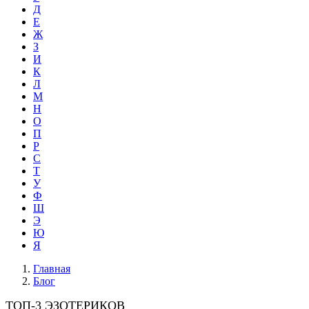
Д
Е
Ж
З
И
К
Л
М
Н
О
П
Р
С
Т
У
Ф
Ш
Э
Ю
Я
Главная
Блог
ТОП-3 ЭЗОТЕРИКОВ