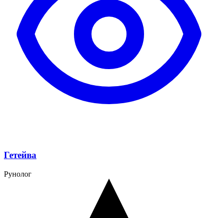
Гетейва
Рунолог