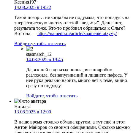
Ксения197
14.08.2025 в 19:22
Такой позор… никогда бы не подумала, что попадусь на
энергетическую чистку от этой “ведьмы”. Денег нет,
результата тоже. Кто-то пробовал обращаться к Ольге?
Вот она —
https://namedb.ru/article/znamenie-otzyvy/
Войдите, чтобы ответить
stasmarch_12
14.08.2025 в 19:45
Да, я к ней год назад пошла, все подробно
разложила, без запугиваний и лишнего пафоса. У
нее рука реально набита, много лет в теме, видно
сразу по подходу.
Войдите, чтобы ответить
Наталья
13.08.2025 в 12:00
В наше время столько обмана кругом, а тут ещё и этот
Антон Майоров со своими обещаниями. Сколько можно
доверять таким людям, которые только деньги