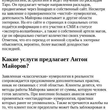
нумерологией, астрологией и ведёт обучение по раскладам
Таро. Он предлагает четыре направления раскладов,
продвигаемые через Instagram и собственный сайт. Несмотря
на заявление о приверженности «чистой» нумерологии,
деятельность Майорова охватывает и другие области
эзотерики. На его сайте и страницах в социальных сетях
подаётся информация о его участии в СМИ в статусе
«эксперта-волшебника», а также о собственной артели магов,
где он официально считает количество своих учеников.
Отметим, что его переход от военной службы к эзотерике
объясняется, вероятно, более высокой доходностью
последней.
Какие услуги предлагает Антон
Майоров?
Заявленная «классическая» нумерология в реальности
сопровождается предложением дополнительных практик,
никак не связанных с этой областью. Клиенты делятся, что
методы работы Майорова зависят от суммы, которую человек
готов заплатить. При внесении больших авансов может
применяться «нестандартная» нумерология, практики
которых ранее не упоминались. Также встречаются жалобы на
то, что клиент после предоплаты может быть заблокирован в