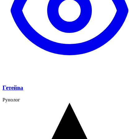
Гетейва
Рунолог