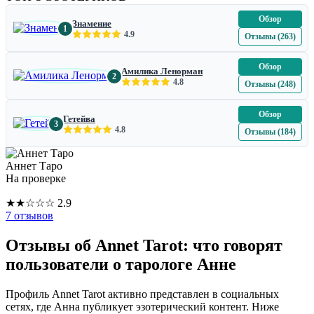
Обзор
Знамение
1
4.9
Отзывы (263)
Обзор
Амилика Ленорман
2
4.8
Отзывы (248)
Обзор
Гетейва
3
4.8
Отзывы (184)
Аннет Таро
На проверке
★
★
☆
☆
☆
2.9
7 отзывов
Отзывы об Annet Tarot: что говорят
пользователи о тарологе Анне
Профиль Annet Tarot активно представлен в социальных
сетях, где Анна публикует эзотерический контент. Ниже