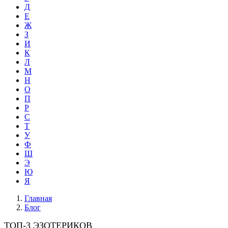
Д
Е
Ж
З
И
К
Л
М
Н
О
П
Р
С
Т
У
Ф
Ш
Э
Ю
Я
Главная
Блог
ТОП-3 ЭЗОТЕРИКОВ