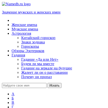
Значение мужских и женских имен
Женские имена
Мужские имена
Астрология
Китайский гороскоп
Знаки зодиака
Гороскопы
Обзоры Эзотериков
Гадания
Гадание «Да или Нет»
Будем ли мы вместе
Гадание на зеркале на будущее
Жалеет ли он о расставании
Почему он пропал
А
Б
В
Г