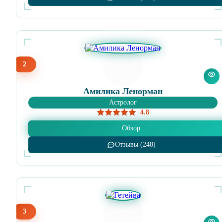
2
Амилика Ленорман
Астролог
4.8
Обзор
Отзывы (248)
3