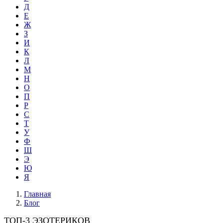
Д
Е
Ж
З
И
К
Л
М
Н
О
П
Р
С
Т
У
Ф
Ш
Э
Ю
Я
Главная
Блог
ТОП-3 ЭЗОТЕРИКОВ