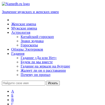
Значение мужских и женских имен
Женские имена
Мужские имена
Астрология
Китайский гороскоп
Знаки зодиака
Гороскопы
Обзоры Эзотериков
Гадания
Гадание «Да или Нет»
Будем ли мы вместе
Гадание на зеркале на будущее
Жалеет ли он о расставании
Почему он пропал
А
Б
В
Г