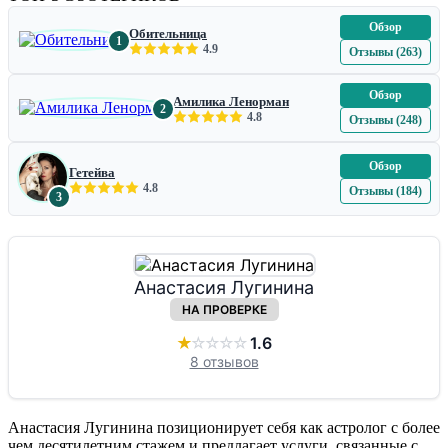
Обзор
Обительница
1
4.9
Отзывы (263)
Обзор
Амилика Ленорман
2
4.8
Отзывы (248)
Обзор
Гетейва
4.8
Отзывы (184)
3
Анастасия Лугинина
НА ПРОВЕРКЕ
★
☆
☆
☆
☆
1.6
8 отзывов
Анастасия Лугинина позиционирует себя как астролог с более
чем десятилетним стажем и предлагает услуги, связанные с