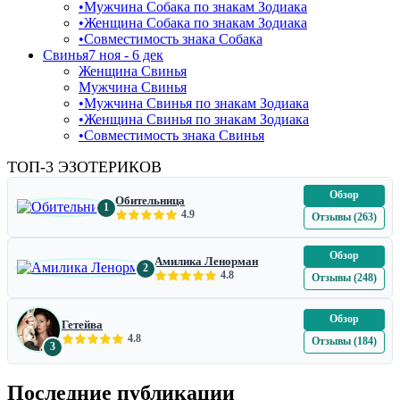
•
Мужчина Собака по знакам Зодиака
•
Женщина Собака по знакам Зодиака
•
Совместимость знака Собака
Свинья
7 ноя - 6 дек
Женщина Свинья
Мужчина Свинья
•
Мужчина Свинья по знакам Зодиака
•
Женщина Свинья по знакам Зодиака
•
Совместимость знака Свинья
ТОП-3 ЭЗОТЕРИКОВ
Обзор
Обительница
1
4.9
Отзывы (263)
Обзор
Амилика Ленорман
2
4.8
Отзывы (248)
Обзор
Гетейва
4.8
Отзывы (184)
3
Последние публикации