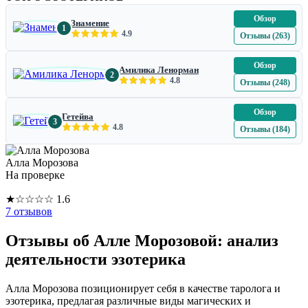
Обзор
Знамение
1
4.9
Отзывы (263)
Обзор
Амилика Ленорман
2
4.8
Отзывы (248)
Обзор
Гетейва
3
4.8
Отзывы (184)
Алла Морозова
На проверке
★
☆
☆
☆
☆
1.6
7 отзывов
Отзывы об Алле Морозовой: анализ
деятельности эзотерика
Алла Морозова позиционирует себя в качестве таролога и
эзотерика, предлагая различные виды магических и