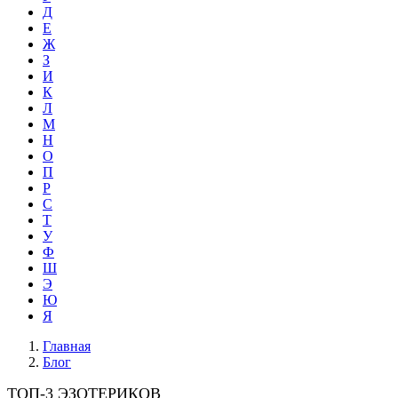
Д
Е
Ж
З
И
К
Л
М
Н
О
П
Р
С
Т
У
Ф
Ш
Э
Ю
Я
Главная
Блог
ТОП-3 ЭЗОТЕРИКОВ