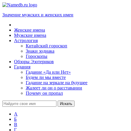
Значение мужских и женских имен
Женские имена
Мужские имена
Астрология
Китайский гороскоп
Знаки зодиака
Гороскопы
Обзоры Эзотериков
Гадания
Гадание «Да или Нет»
Будем ли мы вместе
Гадание на зеркале на будущее
Жалеет ли он о расставании
Почему он пропал
А
Б
В
Г