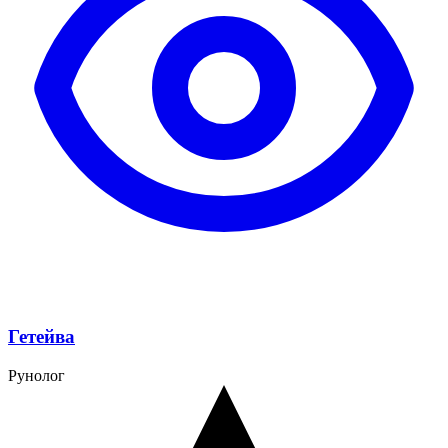
Гетейва
Рунолог