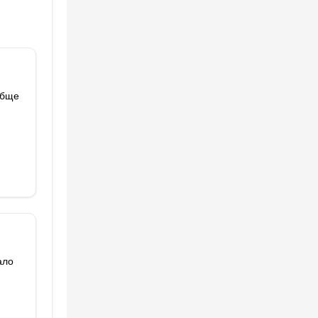
обще
ало