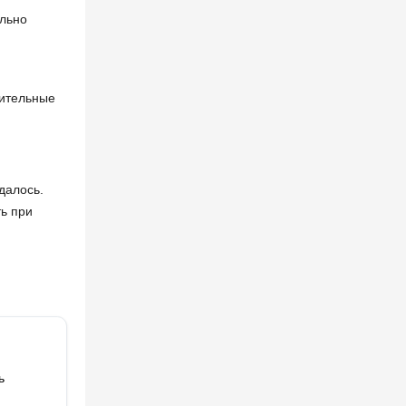
ельно
жительные
далось.
ть при
ь