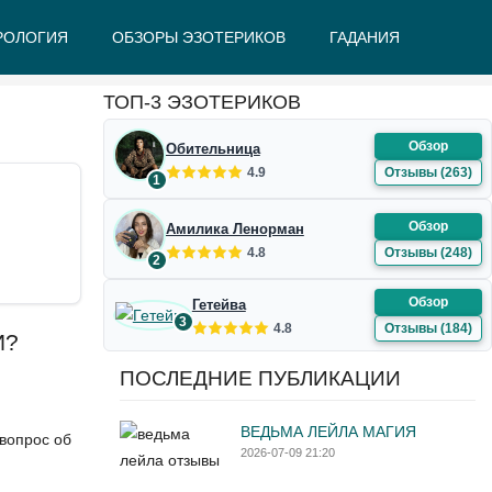
РОЛОГИЯ
ОБЗОРЫ ЭЗОТЕРИКОВ
ГАДАНИЯ
Ж
З
И
К
Л
М
Н
О
П
Р
С
Т
У
Ф
Ш
Э
Ю
Я
ТОП-3 ЭЗОТЕРИКОВ
Обзор
Обительница
4.9
Отзывы (263)
1
Обзор
Амилика Ленорман
4.8
Отзывы (248)
2
Обзор
Гетейва
3
4.8
Отзывы (184)
И?
ПОСЛЕДНИЕ ПУБЛИКАЦИИ
ВЕДЬМА ЛЕЙЛА МАГИЯ
вопрос об
2026-07-09 21:20