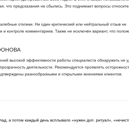
я, что предсказания не сбылись. Это поднимает вопросы относит
лебные отклики. Ни один критический или нейтральный отзыв не
и и контроле комментариев. Также не исключён вариант, что поло
ФОНОВА
дений высокой эффективности работы специалиста обнаружить не у
 прозрачность деятельности. Рекомендуется проявлять осторожнос
подтверждены разнообразными и открытыми мнениями клиентов.
лад, а потом каждый день всплывало «нужен доп. ритуал», «нечист