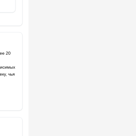
ее 20
висимых
ку, чья