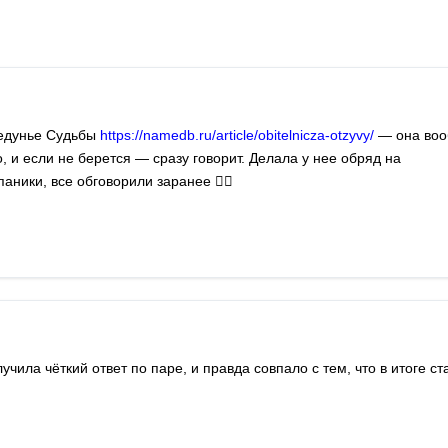
Ведунье Судьбы
https://namedb.ru/article/obitelnicza-otzyvy/
— она во
о, и если не берется — сразу говорит. Делала у нее обряд на
аники, все обговорили заранее 👍🏻
чила чёткий ответ по паре, и правда совпало с тем, что в итоге ст