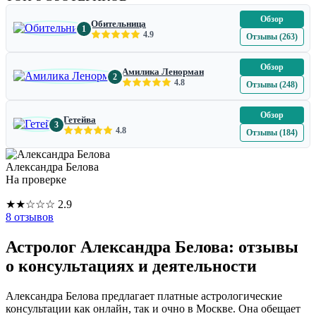
Обзор
Обительница
1
4.9
Отзывы (263)
Обзор
Амилика Ленорман
2
4.8
Отзывы (248)
Обзор
Гетейва
3
4.8
Отзывы (184)
Александра Белова
На проверке
★
★
☆
☆
☆
2.9
8 отзывов
Астролог Александра Белова: отзывы
о консультациях и деятельности
Александра Белова предлагает платные астрологические
консультации как онлайн, так и очно в Москве. Она обещает