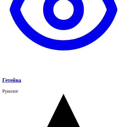
Гетейва
Рунолог