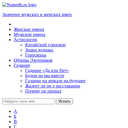
Значение мужских и женских имен
Женские имена
Мужские имена
Астрология
Китайский гороскоп
Знаки зодиака
Гороскопы
Обзоры Эзотериков
Гадания
Гадание «Да или Нет»
Будем ли мы вместе
Гадание на зеркале на будущее
Жалеет ли он о расставании
Почему он пропал
А
Б
В
Г