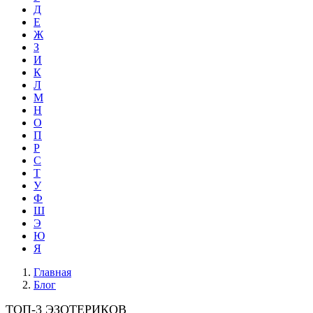
Д
Е
Ж
З
И
К
Л
М
Н
О
П
Р
С
Т
У
Ф
Ш
Э
Ю
Я
Главная
Блог
ТОП-3 ЭЗОТЕРИКОВ