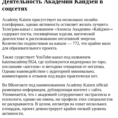
Деятельность Академии Кайдзен в
соцсетях
Academy Kaizen присутствует на нескольких онлайн-
платформах, однако активность оставляет желать лучшего.
Телеграм-канал с названием «Анонсы Академии «Кайдзен»»
содержит посты, посвящённые курсам, магической
диагностике и распознаванию негативной энергии.
Количество подписчиков на канале — 772, что крайне мало
для образовательного проекта.
Также существует YouTube-канал под названием
kaizenacademy3924, где публикуются видеоуроки по таро,
посланиям «ангелов» и методике очищения от негатива.
Однако взаимодействие с аудиторией минимально,
комментариев и отзывов под видео практически нет.
Во ВКонтакте под наименованием Academy Kaizen official
размещена информация, дублирующая контент с сайта.
Упоминается, что с академией сотрудничают экстрасенсы и
психологи, однако ни имена, ни профили этих специалистов
не раскрываются. В целом, несмотря на охват нескольких
площадок, проект демонстрирует крайне низкий уровень
активности.