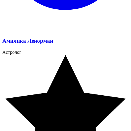
Амилика Ленорман
Астролог