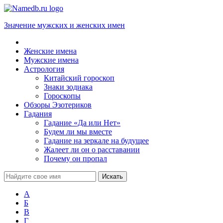
Значение мужских и женских имен
Женские имена
Мужские имена
Астрология
Китайский гороскоп
Знаки зодиака
Гороскопы
Обзоры Эзотериков
Гадания
Гадание «Да или Нет»
Будем ли мы вместе
Гадание на зеркале на будущее
Жалеет ли он о расставании
Почему он пропал
А
Б
В
Г