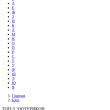
Д
Е
Ж
З
И
К
Л
М
Н
О
П
Р
С
Т
У
Ф
Ш
Э
Ю
Я
Главная
Блог
ТОП-3 ЭЗОТЕРИКОВ