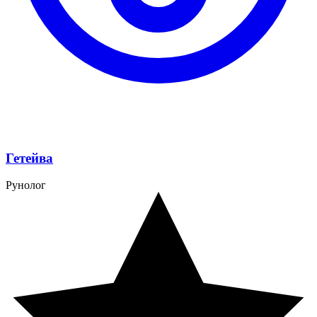
Гетейва
Рунолог