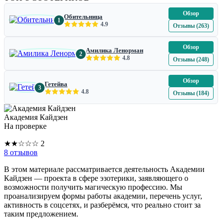
Обзор
Обительница
1
4.9
Отзывы (263)
Обзор
Амилика Ленорман
2
4.8
Отзывы (248)
Обзор
Гетейва
3
4.8
Отзывы (184)
Академия Кайдзен
На проверке
★
★
☆
☆
☆
2
8 отзывов
В этом материале рассматривается деятельность Академии
Кайдзен — проекта в сфере эзотерики, заявляющего о
возможности получить магическую профессию. Мы
проанализируем формы работы академии, перечень услуг,
активность в соцсетях, и разберёмся, что реально стоит за
таким предложением.