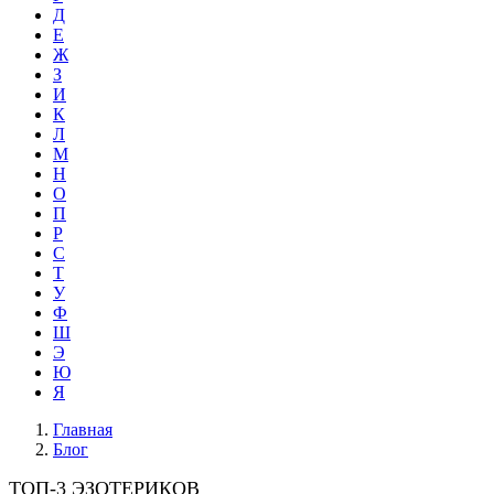
Д
Е
Ж
З
И
К
Л
М
Н
О
П
Р
С
Т
У
Ф
Ш
Э
Ю
Я
Главная
Блог
ТОП-3 ЭЗОТЕРИКОВ