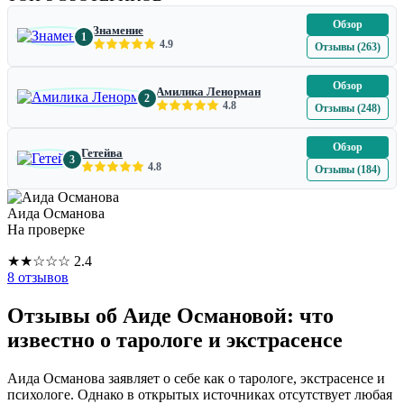
Обзор
Знамение
1
4.9
Отзывы (263)
Обзор
Амилика Ленорман
2
4.8
Отзывы (248)
Обзор
Гетейва
3
4.8
Отзывы (184)
Аида Османова
На проверке
★
★
☆
☆
☆
2.4
8 отзывов
Отзывы об Аиде Османовой: что
известно о тарологе и экстрасенсе
Аида Османова заявляет о себе как о тарологе, экстрасенсе и
психологе. Однако в открытых источниках отсутствует любая