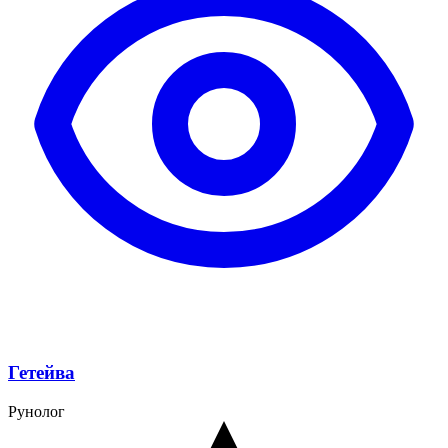
Гетейва
Рунолог