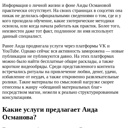
Информация о личной жизни и фоне Аиды Османовой
практически отсутствует. На своих страницах в соцсетях она
никак не делилась официальными сведениями о том, где и у
кого проходила обучение, какие эзотерические методики
освоила, или когда начала работать как практик. Более того,
неизвестен даже тот факт, подлинное ли имя использует
данный специалист.
Ранее Аида продвигала услуги через платформы VK и
YouTube. Однако сейчас вся активность заморожена — новые
публикации не публикуются давно. На этих платформах
можно было найти бесплатные общие расклады, а также
короткие видеообряды. Среди представленного контента
встречались ритуалы на привлечение любви, денег, удачи,
избавление от неудач, а также откровенно развлекательные
ролики. Такие материалы по смысловой нагрузке скорее
отнесены к жанру «обещаний материальных благ»
посредством магии, нежели к реально структурированным
консультациям.
Какие услуги предлагает Аида
Османова?