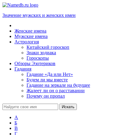
Значение мужских и женских имен
Женские имена
Мужские имена
Астрология
Китайский гороскоп
Знаки зодиака
Гороскопы
Обзоры Эзотериков
Гадания
Гадание «Да или Нет»
Будем ли мы вместе
Гадание на зеркале на будущее
Жалеет ли он о расставании
Почему он пропал
А
Б
В
Г