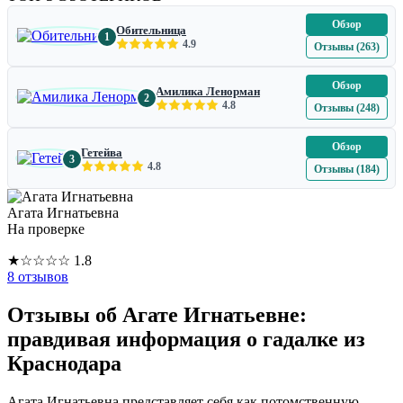
Обзор
Обительница
1
4.9
Отзывы (263)
Обзор
Амилика Ленорман
2
4.8
Отзывы (248)
Обзор
Гетейва
3
4.8
Отзывы (184)
Агата Игнатьевна
На проверке
★
☆
☆
☆
☆
1.8
8 отзывов
Отзывы об Агате Игнатьевне:
правдивая информация о гадалке из
Краснодара
Агата Игнатьевна представляет себя как потомственную