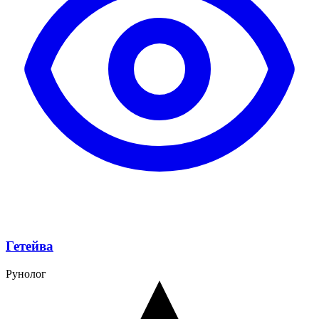
Гетейва
Рунолог