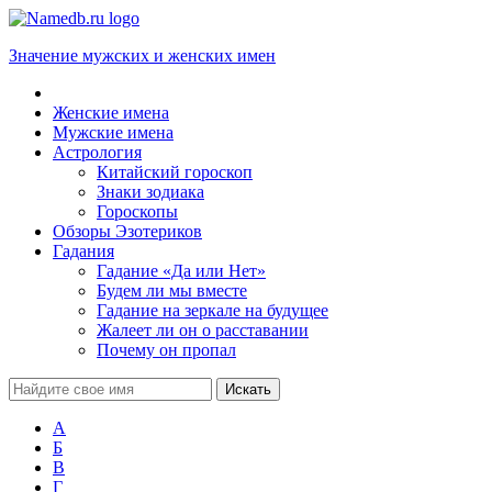
Значение мужских и женских имен
Женские имена
Мужские имена
Астрология
Китайский гороскоп
Знаки зодиака
Гороскопы
Обзоры Эзотериков
Гадания
Гадание «Да или Нет»
Будем ли мы вместе
Гадание на зеркале на будущее
Жалеет ли он о расставании
Почему он пропал
А
Б
В
Г