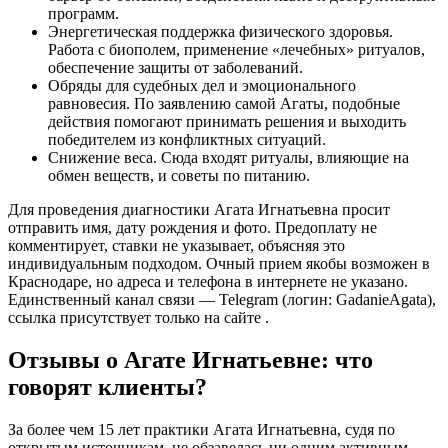
программ.
Энергетическая поддержка физического здоровья.
Работа с биополем, применение «лечебных» ритуалов,
обеспечение защиты от заболеваний.
Обряды для судебных дел и эмоционального
равновесия. По заявлению самой Агаты, подобные
действия помогают принимать решения и выходить
победителем из конфликтных ситуаций.
Снижение веса. Сюда входят ритуалы, влияющие на
обмен веществ, и советы по питанию.
Для проведения диагностики Агата Игнатьевна просит
отправить имя, дату рождения и фото. Предоплату не
комментирует, ставки не указывает, объясняя это
индивидуальным подходом. Очный прием якобы возможен в
Краснодаре, но адреса и телефона в интернете не указано.
Единственный канал связи — Telegram (логин: GadanieAgata),
ссылка присутствует только на сайте .
Отзывы о Агате Игнатьевне: что
говорят клиенты?
За более чем 15 лет практики Агата Игнатьевна, судя по
открытым источникам, не обзавелась ни одним активным