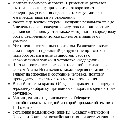
Возврат любимого человека. Применение ритуалов
вызова на контакт, приворотов, отворотов от
соперницы, усиления страсти, а также установки
магической защиты на отношения.
Работа с денежной сферой. Обещание результата от 2 до
3 недель после проведения ритуалов на привлечение
финансов. Используются также методики по карьерному
росту, увеличению потока клиентов и защите от
убытков.
Устранение негативных программ. Включает снятие
сглаза, порчи и проклятий, разрушение привязок и
приворотов, изгнание сущностей, работа с
кармическими узлами и установка «кода удачи».
Чистка пространства от геопатогенной энергии. По
словам Агаты Игнатьевны, такая энергия негативно
влияет на здоровье и состояние человека, поэтому
проводится энергетическая чистка помещения.
Воздействие на врагов. Обряды направлены на порчу и
зеркальную обратку, призванные «поразить врага его же
оружием».
Манипуляции с недвижимостью. Обещает
способствовать выгодной и скорой продаже объектов за
1–3 месяца.
Установка ведьминской защиты. Создает магический
барьер от болезней, воздействия извне и деструктивных