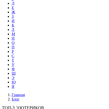
Д
Е
Ж
З
И
К
Л
М
Н
О
П
Р
С
Т
У
Ф
Ш
Э
Ю
Я
Главная
Блог
ТОП-3 ЭЗОТЕРИКОВ