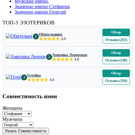
Мужские имена
,
Значение имени Стефания
,
Значение имени Георгий
ТОП-3 ЭЗОТЕРИКОВ
Обзор
Обительница
1
4.9
Отзывы (263)
Обзор
Амилика Ленорман
2
4.8
Отзывы (248)
Обзор
Гетейва
3
4.8
Отзывы (184)
Совместимость имен
Женщина
Мужчина