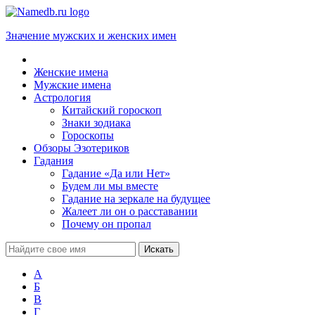
Значение мужских и женских имен
Женские имена
Мужские имена
Астрология
Китайский гороскоп
Знаки зодиака
Гороскопы
Обзоры Эзотериков
Гадания
Гадание «Да или Нет»
Будем ли мы вместе
Гадание на зеркале на будущее
Жалеет ли он о расставании
Почему он пропал
А
Б
В
Г