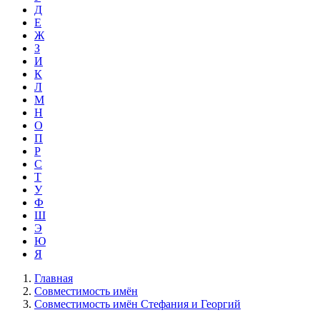
Д
Е
Ж
З
И
К
Л
М
Н
О
П
Р
С
Т
У
Ф
Ш
Э
Ю
Я
Главная
Совместимость имён
Совместимость имён Стефания и Георгий