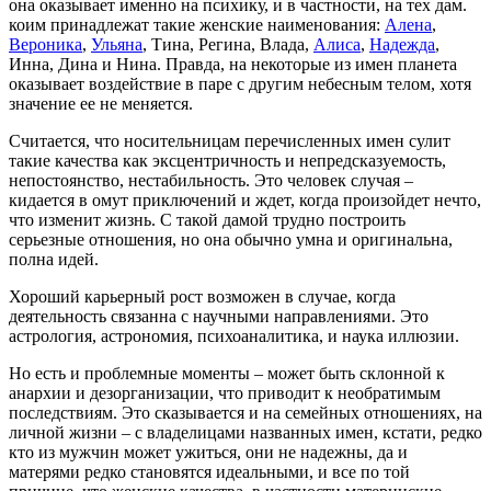
она оказывает именно на психику, и в частности, на тех дам.
коим принадлежат такие женские наименования:
Алена
,
Вероника
,
Ульяна
, Тина, Регина, Влада,
Алиса
,
Надежда
,
Инна, Дина и Нина. Правда, на некоторые из имен планета
оказывает воздействие в паре с другим небесным телом, хотя
значение ее не меняется.
Считается, что носительницам перечисленных имен сулит
такие качества как эксцентричность и непредсказуемость,
непостоянство, нестабильность. Это человек случая –
кидается в омут приключений и ждет, когда произойдет нечто,
что изменит жизнь. С такой дамой трудно построить
серьезные отношения, но она обычно умна и оригинальна,
полна идей.
Хороший карьерный рост возможен в случае, когда
деятельность связанна с научными направлениями. Это
астрология, астрономия, психоаналитика, и наука иллюзии.
Но есть и проблемные моменты – может быть склонной к
анархии и дезорганизации, что приводит к необратимым
последствиям. Это сказывается и на семейных отношениях, на
личной жизни – с владелицами названных имен, кстати, редко
кто из мужчин может ужиться, они не надежны, да и
матерями редко становятся идеальными, и все по той