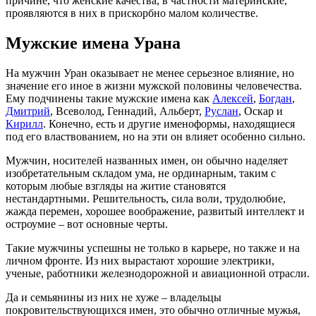
причине, что женские качества, в частности материнские,
проявляются в них в прискорбно малом количестве.
Мужские имена Урана
На мужчин Уран оказывает не менее серьезное влияние, но
значение его иное в жизни мужской половины человечества.
Ему подчинены такие мужские имена как
Алексей
,
Богдан
,
Дмитрий
, Всеволод, Геннадий, Альберт,
Руслан
, Оскар и
Кирилл
. Конечно, есть и другие именоформы, находящиеся
под его властвованием, но на эти он влияет особенно сильно.
Мужчин, носителей названных имен, он обычно наделяет
изобретательным складом ума, не ординарным, таким с
которым любые взгляды на житие становятся
нестандартными. Решительность, сила воли, трудолюбие,
жажда перемен, хорошее воображение, развитый интеллект и
остроумие – вот основные черты.
Такие мужчины успешны не только в карьере, но также и на
личном фронте. Из них вырастают хорошие электрики,
ученые, работники железнодорожной и авиационной отрасли.
Да и семьянины из них не хуже – владельцы
покровительствующихся имен, это обычно отличные мужья,