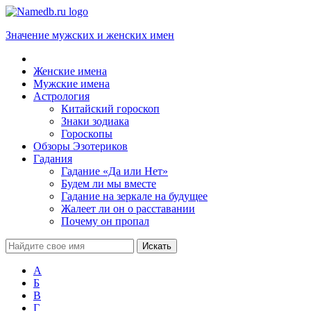
Значение мужских и женских имен
Женские имена
Мужские имена
Астрология
Китайский гороскоп
Знаки зодиака
Гороскопы
Обзоры Эзотериков
Гадания
Гадание «Да или Нет»
Будем ли мы вместе
Гадание на зеркале на будущее
Жалеет ли он о расставании
Почему он пропал
А
Б
В
Г