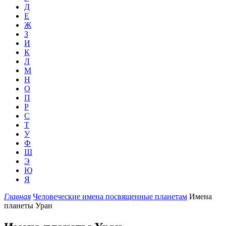
Д
Е
Ж
З
И
К
Л
М
Н
О
П
Р
С
Т
У
Ф
Ш
Э
Ю
Я
Главная
Человеческие имена посвященные планетам
Имена
планеты Уран