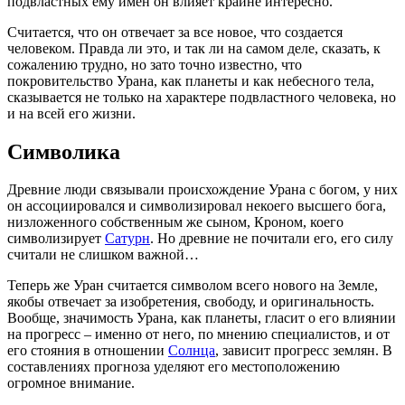
подвластных ему имен он влияет крайне интересно.
Считается, что он отвечает за все новое, что создается
человеком. Правда ли это, и так ли на самом деле, сказать, к
сожалению трудно, но зато точно известно, что
покровительство Урана, как планеты и как небесного тела,
сказывается не только на характере подвластного человека, но
и на всей его жизни.
Символика
Древние люди связывали происхождение Урана с богом, у них
он ассоциировался и символизировал некоего высшего бога,
низложенного собственным же сыном, Кроном, коего
символизирует
Сатурн
. Но древние не почитали его, его силу
считали не слишком важной…
Теперь же Уран считается символом всего нового на Земле,
якобы отвечает за изобретения, свободу, и оригинальность.
Вообще, значимость Урана, как планеты, гласит о его влиянии
на прогресс – именно от него, по мнению специалистов, и от
его стояния в отношении
Солнца
, зависит прогресс землян. В
составлениях прогноза уделяют его местоположению
огромное внимание.