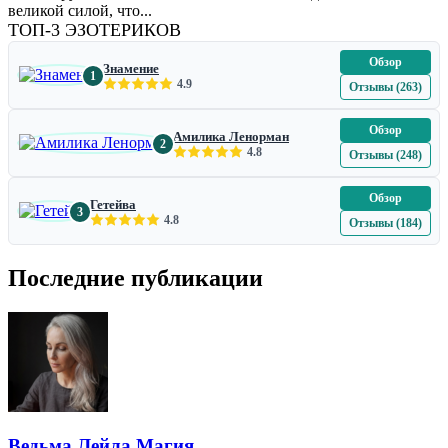
великой силой, что...
ТОП-3 ЭЗОТЕРИКОВ
Обзор
Знамение
1
4.9
Отзывы (263)
Обзор
Амилика Ленорман
2
4.8
Отзывы (248)
Обзор
Гетейва
3
4.8
Отзывы (184)
Последние публикации
Ведьма Лейла Магия