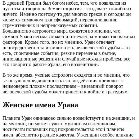
В древней Греции был богом небес, тем, что появлялся из
пустоты и творил на Земле открытия – создавал что-либо из
ничего. Именно поэтому-то для многих греков и сегодня он
является символом трансформаций, перевоплощения,
стремительных и непредсказуемых событий.
Большинство астрологов мира сходятся во мнении, что
символ Урана весьма сложен и отвечает за множество важных
факторов. Кроме того, по их мнению, Уран отвечает
непосредственно за извилистость человеческой судьбы – то
есть, спонтанные события, резкие перемены в бытие,
инновационные решения и случайные исходы проблем, все
это говорит о работе Урана, его воздействии.
В то же время, ученые астрологи сходятся и во мнении, что
зачастую непредвиденность его воздействия приводит к
неимоверно плохим последствиям – внезапный поворот
человеческой судьбы может привести к войне и трагедиям.
Женские имена Урана
Планета Уран одинаково сильно воздействует и на женщин, и
на мужчин, но может сулить мужчинам и женщинам,
носителям попавших под покровительство этой планеты
имен, абсолютно разные качества. У женщин особое влияние