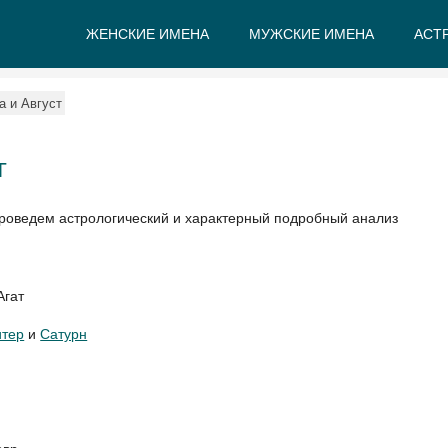
ЖЕНСКИЕ ИМЕНА
МУЖСКИЕ ИМЕНА
АСТ
А
Б
В
Г
Д
Е
а и Август
Т
проведем астрологический и характерный подробный анализ
Агат
тер
и
Сатурн
ь