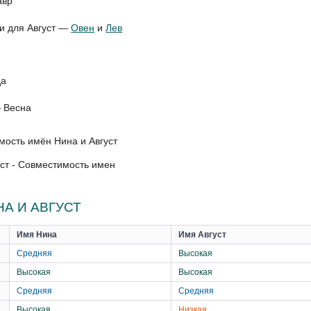
авр
ки для Август —
Овен
и
Лев
да
— Весна
уст - Совместимость имен
А И АВГУСТ
Имя Нина
Имя Август
Средняя
Высокая
Высокая
Высокая
Средняя
Средняя
Высокая
Низкая