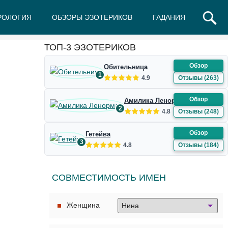
РОЛОГИЯ
ОБЗОРЫ ЭЗОТЕРИКОВ
ГАДАНИЯ
Ж
З
И
К
Л
М
Н
О
П
Р
С
Т
У
Ф
Ш
Э
Ю
Я
ТОП-3 ЭЗОТЕРИКОВ
Обзор
Обительница
1
4.9
Отзывы (263)
Обзор
Амилика Ленорман
2
4.8
Отзывы (248)
Обзор
Гетейва
3
4.8
Отзывы (184)
СОВМЕСТИМОСТЬ ИМЕН
Женщина