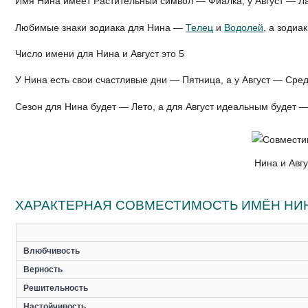
Имя Нина имеет Растительный символ — Фиалка, у Август — Л
Любимые знаки зодиака для Нина —
Телец
и
Водолей
, а зодиа
Число имени для Нина и Август это 5
У Нина есть свои счастливые дни — Пятница, а у Август — Сре
Сезон для Нина будет — Лето, а для Август идеальным будет 
Нина и Авг
ХАРАКТЕРНАЯ СОВМЕСТИМОСТЬ ИМЁН НИН
Влюбчивость
Верность
Решительность
Настойчивость