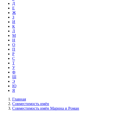
Д
Е
Ж
З
И
К
Л
М
Н
О
П
Р
С
Т
У
Ф
Ш
Э
Ю
Я
Главная
Совместимость имён
Совместимость имён Марина и Роман