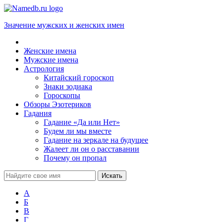
Значение мужских и женских имен
Женские имена
Мужские имена
Астрология
Китайский гороскоп
Знаки зодиака
Гороскопы
Обзоры Эзотериков
Гадания
Гадание «Да или Нет»
Будем ли мы вместе
Гадание на зеркале на будущее
Жалеет ли он о расставании
Почему он пропал
А
Б
В
Г