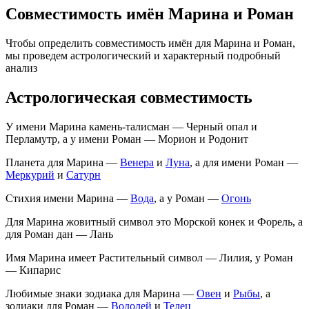
Совместимость имён Марина и Роман
Чтобы определить совместимость имён для Марина и Роман,
мы проведем астрологический и характерный подробный
анализ
Астрологическая совместимость
У имени Марина камень-талисман — Черный опал и
Перламутр, а у имени Роман — Морион и Родонит
Планета для Марина —
Венера
и
Луна
, а для имени Роман —
Меркурий
и
Сатурн
Стихия имени Марина —
Вода
, а у Роман —
Огонь
Для Марина жовитный символ это Морской конек и Форель, а
для Роман дан — Лань
Имя Марина имеет Растительный символ — Лилия, у Роман
— Кипарис
Любимые знаки зодиака для Марина —
Овен
и
Рыбы
, а
зодиаки для Роман —
Водолей
и
Телец