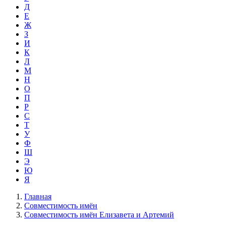
Д
Е
Ж
З
И
К
Л
М
Н
О
П
Р
С
Т
У
Ф
Ш
Э
Ю
Я
Главная
Совместимость имён
Совместимость имён Елизавета и Артемий