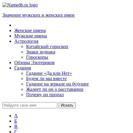
Значение мужских и женских имен
Женские имена
Мужские имена
Астрология
Китайский гороскоп
Знаки зодиака
Гороскопы
Обзоры Эзотериков
Гадания
Гадание «Да или Нет»
Будем ли мы вместе
Гадание на зеркале на будущее
Жалеет ли он о расставании
Почему он пропал
А
Б
В
Г