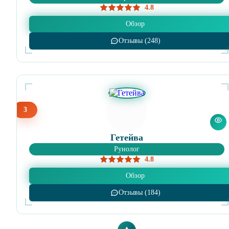
4.8
Обзор
Отзывы (248)
3
Гетейва
Рунолог
4.8
Обзор
Отзывы (184)