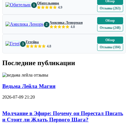
Обзор
Обительница
1
4.9
Отзывы (263)
Обзор
Амилика Ленорман
2
4.8
Отзывы (248)
Обзор
Гетейва
3
4.8
Отзывы (184)
Последние публикации
Ведьма Лейла Магия
2026-07-09 21:20
Молчание в Эфире: Почему он Перестал Писать
и Стоит ли Ждать Первого Шага?