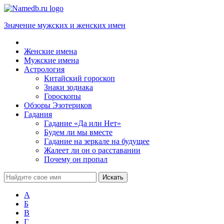
Значение мужских и женских имен
Женские имена
Мужские имена
Астрология
Китайский гороскоп
Знаки зодиака
Гороскопы
Обзоры Эзотериков
Гадания
Гадание «Да или Нет»
Будем ли мы вместе
Гадание на зеркале на будущее
Жалеет ли он о расставании
Почему он пропал
А
Б
В
Г