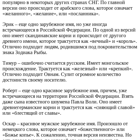
популярно в некоторых других странах СНГ. По главной
версии оно происходит от арабского слова, которое означает
«желанного», «желание», или «посланника».
Эрик – еще одно зарубежное имя, но уже иногда
встречающееся в Российской Федерации. По одной из версий
оно имеет скандинавские корни и происходит от другого
древнего имени, которое трактуется как «вечный» и «король».
Отлично подходит людям, родившимся под покровительством
знака Зодиака Рыбы.
Тимур – ошибочно считается русским. Имеет монгольское
происхождение. Трактуется как «железный» или «крепкий».
Отлично подходит Овнам. Сулит огромное количество
достоинств своему носителю.
Роберт – еще одно красивое зарубежное имя, причем, уже
встречающееся на территории Российской Федерации. Взять
даже сына известного шоумена Павла Воли. Оно имеет
древнегерманские корни и трактуется как «сияющий славой»
или «блестящий от славы».
Оскар – красивое мужское зарубежное имя. Произошло от
немецкого слова, которое означает «божественного» или
«Божье копье». К сожалению, точная версия неизвестна. Но