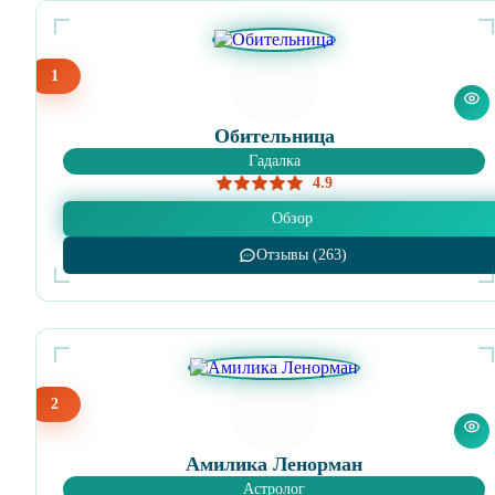
1
Обительница
Гадалка
4.9
Обзор
Отзывы (263)
2
Амилика Ленорман
Астролог