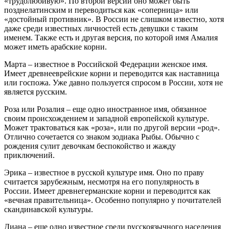
«трудолюбивую». По второй версии оно может быть
позднелатинским и переводиться как «соперница» или
«достойный противник». В России не слишком известно, хотя
даже среди известных личностей есть девушки с таким
именем. Также есть и другая версия, по которой имя Амалия
может иметь арабские корни.
Марта – известное в Российской Федерации женское имя.
Имеет древнееврейские корни и переводится как наставница
или госпожа. Уже давно пользуется спросом в России, хотя не
является русским.
Роза или Розалия – еще одно иностранное имя, обязанное
своим происхождением и западной европейской культуре.
Может трактоваться как «роза», или по другой версии «род».
Отлично сочетается со знаком зодиака Рыбы. Обычно с
рождения сулит девочкам беспокойство и жажду
приключений.
Эрика – известное в русской культуре имя. Оно по праву
считается зарубежным, несмотря на его популярность в
России. Имеет древнегерманские корни и переводится как
«вечная правительница». Особенно популярно у почитателей
скандинавской культуры.
Диана – еще одно известное среди русскоязычного населения