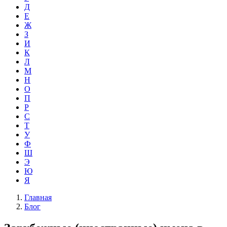
Д
Е
Ж
З
И
К
Л
М
Н
О
П
Р
С
Т
У
Ф
Ш
Э
Ю
Я
Главная
Блог