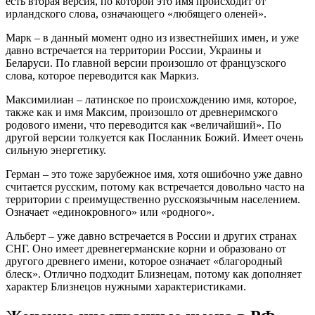
есть вторая версия, по которой это имя происходит от
ирландского слова, означающего «любящего оленей».
Марк – в данный момент одно из известнейших имен, и уже
давно встречается на территории России, Украины и
Беларуси. По главной версии произошло от французского
слова, которое переводится как Маркиз.
Максимилиан – латинское по происхождению имя, которое,
также как и имя Максим, произошло от древнеримского
родового имени, что переводится как «величайший». По
другой версии толкуется как Посланник Божий. Имеет очень
сильную энергетику.
Герман – это тоже зарубежное имя, хотя ошибочно уже давно
считается русским, потому как встречается довольно часто на
территории с преимущественно русскоязычным населением.
Означает «единокровного» или «родного».
Альберт – уже давно встречается в России и других странах
СНГ. Оно имеет древнегерманские корни и образовано от
другого древнего имени, которое означает «благородный
блеск». Отлично подходит Близнецам, потому как дополняет
характер Близнецов нужными характеристиками.