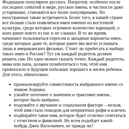
Федерации популярнее русских. Напротив, особенно после
последних событий в мире, русские имена, в частности даже
устаревшие, становятся все более популярными. Но
иностранные также встречаются. Более того, в нашей стране
все больше стало появляться имен именно из восточной
культуры, среди которых огромное количество вариаций, о
коих ранее никто из нас и не слышал. В то же время,
начинают пользоваться спросом и западные варианты имен,
среди которых даже те, которые ранее мы могли услышать
лишь в американских фильмах. Стоит ли прибегать к выбору
таких имен в России? Тут уж каждый родитель должен
решить сам. Но одно можно сказать точно. Каждый родитель,
мама или папа, должен позаботиться о том, чтоб имя
привносило в будущем побольше хорошего в жизнь ребенка.
Для этого, обязательно:
проанализируйте совместимость выбранного имени со
знаком Зодиака;
узнайте поточнее о значении и трактовке имени,
которое было выбрано;
подумайте о звучании и социальном факторе – нельзя,
чтоб имя стало поводом для неприятных рифм и кличек;
подбирайте такое имя, которое будет отлично сочетаться
с отчеством и фамилией. Не всем подойдет какой-
нибудь Джек Васильевич, не правда ли?