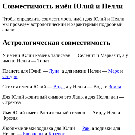
Совместимость имён Юлий и Нелли
Чтобы определить совместимость имён для Юлий и Нелли,
мы проведем астрологический и характерный подробный
анализ
Астрологическая совместимость
У имени Юлий камень-талисман — Селенит и Марказит, а у
имени Нелли — Топаз
Планета для Юлий —
Луна
, а для имени Нелли —
Марс
и
Сатурн
Стихия имени Юлий —
Вода
, а у Нелли — Вода и
Земля
Для Юлий жовитный символ это Лань, а для Нелли дан —
Стрекоза
Имя Юлий имеет Растительный символ — Аир, у Нелли —
Фрезия
Любимые знаки зодиака для Юлий —
Рак
, а зодиаки для
Нелли —
Близнецы
и
Козерог