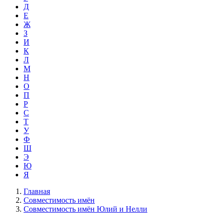
Д
Е
Ж
З
И
К
Л
М
Н
О
П
Р
С
Т
У
Ф
Ш
Э
Ю
Я
Главная
Совместимость имён
Совместимость имён Юлий и Нелли