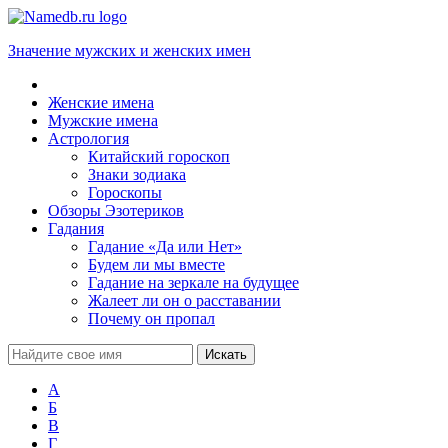
Значение мужских и женских имен
Женские имена
Мужские имена
Астрология
Китайский гороскоп
Знаки зодиака
Гороскопы
Обзоры Эзотериков
Гадания
Гадание «Да или Нет»
Будем ли мы вместе
Гадание на зеркале на будущее
Жалеет ли он о расставании
Почему он пропал
А
Б
В
Г