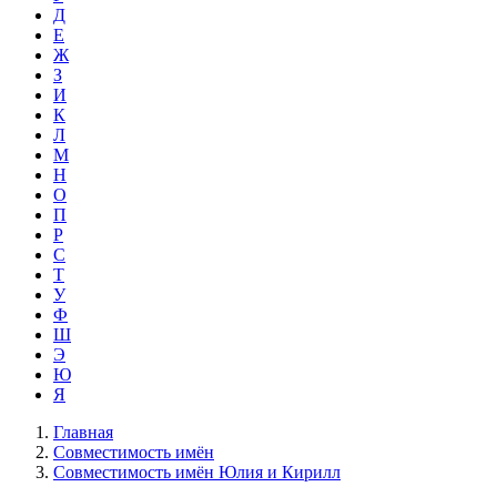
Д
Е
Ж
З
И
К
Л
М
Н
О
П
Р
С
Т
У
Ф
Ш
Э
Ю
Я
Главная
Совместимость имён
Совместимость имён Юлия и Кирилл