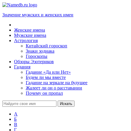
Значение мужских и женских имен
Женские имена
Мужские имена
Астрология
Китайский гороскоп
Знаки зодиака
Гороскопы
Обзоры Эзотериков
Гадания
Гадание «Да или Нет»
Будем ли мы вместе
Гадание на зеркале на будущее
Жалеет ли он о расставании
Почему он пропал
А
Б
В
Г