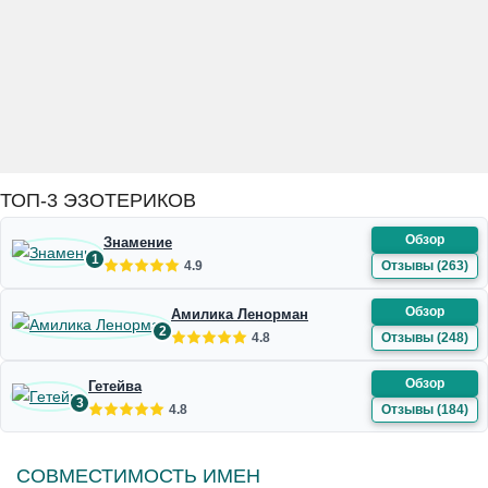
ТОП-3 ЭЗОТЕРИКОВ
Обзор
Знамение
1
4.9
Отзывы (263)
Обзор
Амилика Ленорман
2
4.8
Отзывы (248)
Обзор
Гетейва
3
4.8
Отзывы (184)
СОВМЕСТИМОСТЬ ИМЕН