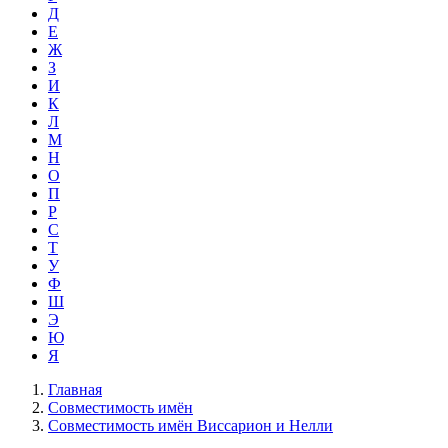
Д
Е
Ж
З
И
К
Л
М
Н
О
П
Р
С
Т
У
Ф
Ш
Э
Ю
Я
Главная
Совместимость имён
Совместимость имён Виссарион и Нелли