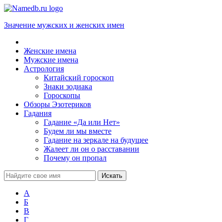
Значение мужских и женских имен
Женские имена
Мужские имена
Астрология
Китайский гороскоп
Знаки зодиака
Гороскопы
Обзоры Эзотериков
Гадания
Гадание «Да или Нет»
Будем ли мы вместе
Гадание на зеркале на будущее
Жалеет ли он о расставании
Почему он пропал
А
Б
В
Г