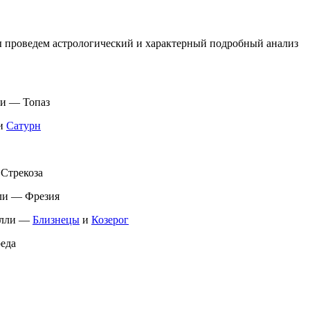
ы проведем астрологический и характерный подробный анализ
ли — Топаз
и
Сатурн
 Стрекоза
ли — Фрезия
Нелли —
Близнецы
и
Козерог
реда