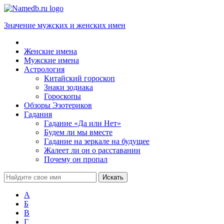
Значение мужских и женских имен
Женские имена
Мужские имена
Астрология
Китайский гороскоп
Знаки зодиака
Гороскопы
Обзоры Эзотериков
Гадания
Гадание «Да или Нет»
Будем ли мы вместе
Гадание на зеркале на будущее
Жалеет ли он о расставании
Почему он пропал
А
Б
В
Г