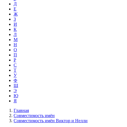
Д
Е
Ж
З
И
К
Л
М
Н
О
П
Р
С
Т
У
Ф
Ш
Э
Ю
Я
Главная
Совместимость имён
Совместимость имён Виктор и Нелли