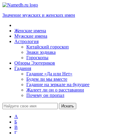
Значение мужских и женских имен
Женские имена
Мужские имена
Астрология
Китайский гороскоп
Знаки зодиака
Гороскопы
Обзоры Эзотериков
Гадания
Гадание «Да или Нет»
Будем ли мы вместе
Гадание на зеркале на будущее
Жалеет ли он о расставании
Почему он пропал
А
Б
В
Г