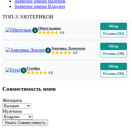
Значение имени Валерия
,
Значение имени Владлен
ТОП-3 ЭЗОТЕРИКОВ
Обзор
Обительница
1
4.9
Отзывы (263)
Обзор
Амилика Ленорман
2
4.8
Отзывы (248)
Обзор
Гетейва
3
4.8
Отзывы (184)
Совместимость имен
Женщина
Мужчина