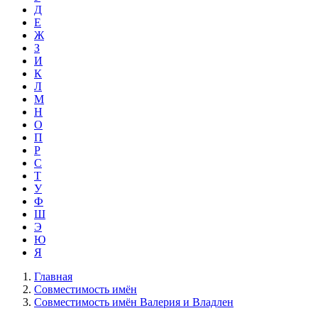
Д
Е
Ж
З
И
К
Л
М
Н
О
П
Р
С
Т
У
Ф
Ш
Э
Ю
Я
Главная
Совместимость имён
Совместимость имён Валерия и Владлен