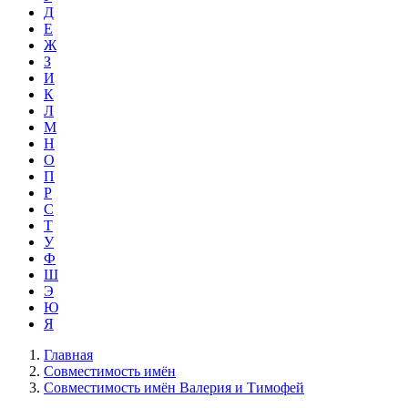
Д
Е
Ж
З
И
К
Л
М
Н
О
П
Р
С
Т
У
Ф
Ш
Э
Ю
Я
Главная
Совместимость имён
Совместимость имён Валерия и Тимофей