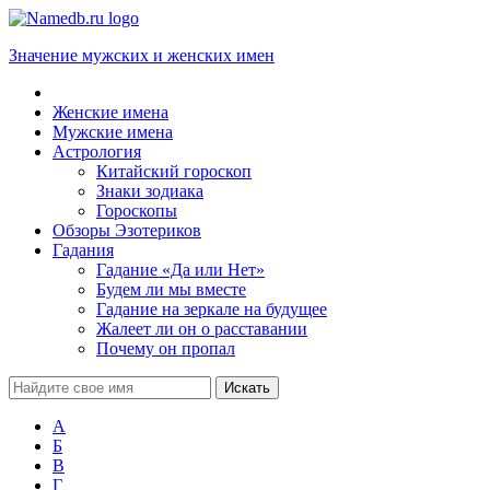
Значение мужских и женских имен
Женские имена
Мужские имена
Астрология
Китайский гороскоп
Знаки зодиака
Гороскопы
Обзоры Эзотериков
Гадания
Гадание «Да или Нет»
Будем ли мы вместе
Гадание на зеркале на будущее
Жалеет ли он о расставании
Почему он пропал
А
Б
В
Г