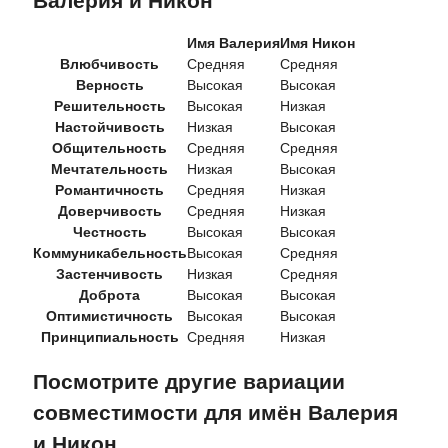
Валерия и Никон
Имя Валерия
Имя Никон
Влюбчивость
Средняя
Средняя
Верность
Высокая
Высокая
Решительность
Высокая
Низкая
Настойчивость
Низкая
Высокая
Общительность
Средняя
Средняя
Мечтательность
Низкая
Высокая
Романтичность
Средняя
Низкая
Доверчивость
Средняя
Низкая
Честность
Высокая
Высокая
Коммуникабельность
Высокая
Средняя
Застенчивость
Низкая
Средняя
Доброта
Высокая
Высокая
Оптимистичность
Высокая
Высокая
Принципиальность
Средняя
Низкая
Посмотрите другие вариации
совместимости для имён Валерия
и Никон