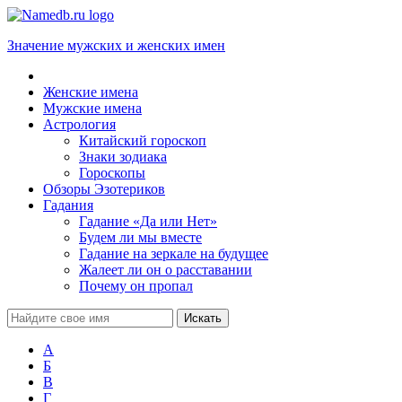
Значение мужских и женских имен
Женские имена
Мужские имена
Астрология
Китайский гороскоп
Знаки зодиака
Гороскопы
Обзоры Эзотериков
Гадания
Гадание «Да или Нет»
Будем ли мы вместе
Гадание на зеркале на будущее
Жалеет ли он о расставании
Почему он пропал
А
Б
В
Г