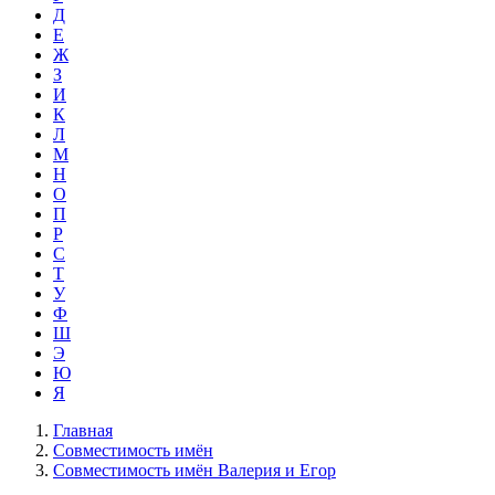
Д
Е
Ж
З
И
К
Л
М
Н
О
П
Р
С
Т
У
Ф
Ш
Э
Ю
Я
Главная
Совместимость имён
Совместимость имён Валерия и Егор