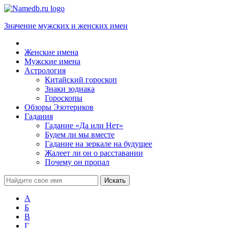
Значение мужских и женских имен
Женские имена
Мужские имена
Астрология
Китайский гороскоп
Знаки зодиака
Гороскопы
Обзоры Эзотериков
Гадания
Гадание «Да или Нет»
Будем ли мы вместе
Гадание на зеркале на будущее
Жалеет ли он о расставании
Почему он пропал
А
Б
В
Г