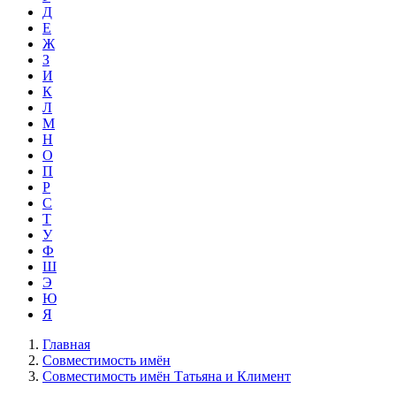
Д
Е
Ж
З
И
К
Л
М
Н
О
П
Р
С
Т
У
Ф
Ш
Э
Ю
Я
Главная
Совместимость имён
Совместимость имён Татьяна и Климент