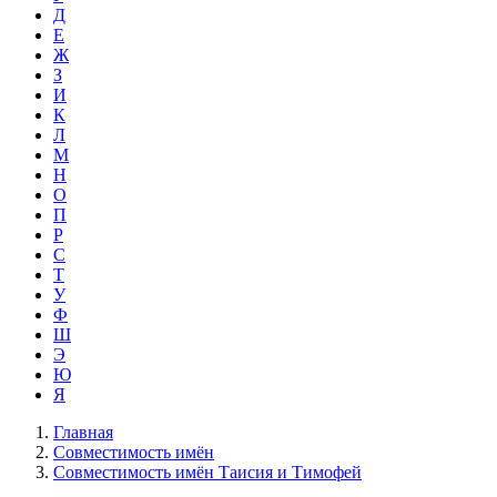
Д
Е
Ж
З
И
К
Л
М
Н
О
П
Р
С
Т
У
Ф
Ш
Э
Ю
Я
Главная
Совместимость имён
Совместимость имён Таисия и Тимофей