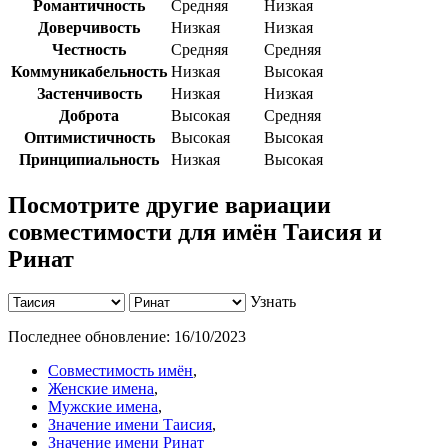
Романтичность
Средняя
Низкая
Доверчивость
Низкая
Низкая
Честность
Средняя
Средняя
Коммуникабельность
Низкая
Высокая
Застенчивость
Низкая
Низкая
Доброта
Высокая
Средняя
Оптимистичность
Высокая
Высокая
Принципиальность
Низкая
Высокая
Посмотрите другие вариации
совместимости для имён Таисия и
Ринат
Узнать
Последнее обновление:
16/10/2023
Совместимость имён
,
Женские имена
,
Мужские имена
,
Значение имени Таисия
,
Значение имени Ринат