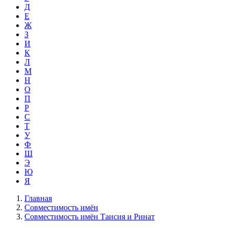
Д
Е
Ж
З
И
К
Л
М
Н
О
П
Р
С
Т
У
Ф
Ш
Э
Ю
Я
Главная
Совместимость имён
Совместимость имён Таисия и Ринат