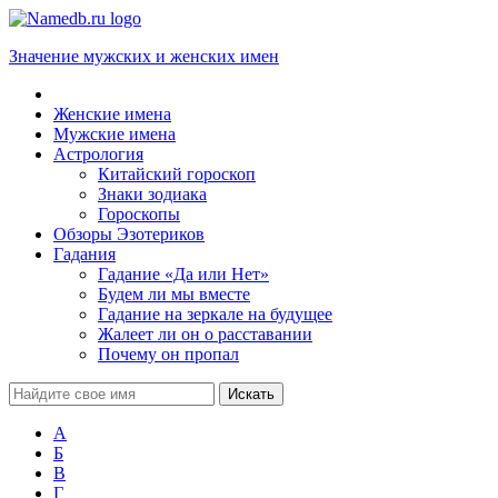
Значение мужских и женских имен
Женские имена
Мужские имена
Астрология
Китайский гороскоп
Знаки зодиака
Гороскопы
Обзоры Эзотериков
Гадания
Гадание «Да или Нет»
Будем ли мы вместе
Гадание на зеркале на будущее
Жалеет ли он о расставании
Почему он пропал
А
Б
В
Г