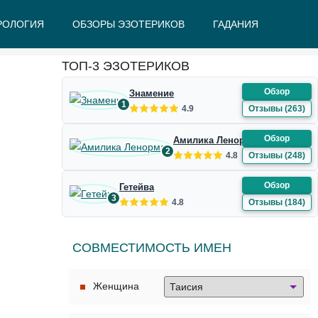
РОЛОГИЯ
ОБЗОРЫ ЭЗОТЕРИКОВ
ГАДАНИЯ
Ж
З
И
К
Л
М
Н
О
П
Р
С
Т
У
Ф
Ш
Э
Ю
Я
ТОП-3 ЭЗОТЕРИКОВ
Обзор
Знамение
1
4.9
Отзывы (263)
Обзор
Амилика Ленорман
2
4.8
Отзывы (248)
Обзор
Гетейва
3
4.8
Отзывы (184)
СОВМЕСТИМОСТЬ ИМЕН
Женщина