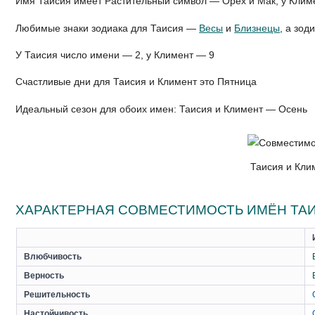
Имя Таисия имеет Растительный символ — Орех и Мак, у Клим
Любимые знаки зодиака для Таисия —
Весы
и
Близнецы
, а зо
У Таисия число имени — 2, у Климент — 9
Счастливые дни для Таисия и Климент это Пятница
Идеальный сезон для обоих имен: Таисия и Климент — Осень
Таисия и Кли
ХАРАКТЕРНАЯ СОВМЕСТИМОСТЬ ИМЁН ТАИ
Влюбчивость
Верность
Решительность
Настойчивость