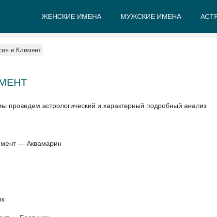
ЖЕНСКИЕ ИМЕНА
МУЖСКИЕ ИМЕНА
АСТ
А
Б
В
Г
Д
Е
сия и Климент
ИМЕНТ
 мы проведем астрологический и характерный подробный анализ
лимент — Аквамарин
ык