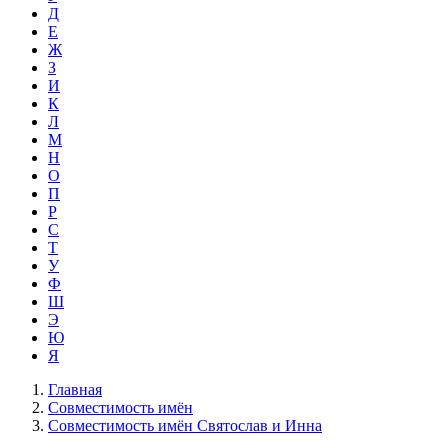
Д
Е
Ж
З
И
К
Л
М
Н
О
П
Р
С
Т
У
Ф
Ш
Э
Ю
Я
Главная
Совместимость имён
Совместимость имён Святослав и Инна