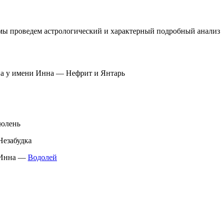
 мы проведем астрологический и характерный подробный анализ
 а у имени Инна — Нефрит и Янтарь
Тюлень
Незабудка
я Инна —
Водолей