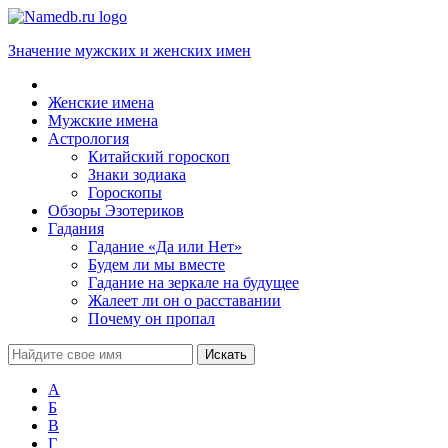
Значение мужских и женских имен
Женские имена
Мужские имена
Астрология
Китайский гороскоп
Знаки зодиака
Гороскопы
Обзоры Эзотериков
Гадания
Гадание «Да или Нет»
Будем ли мы вместе
Гадание на зеркале на будущее
Жалеет ли он о расставании
Почему он пропал
А
Б
В
Г