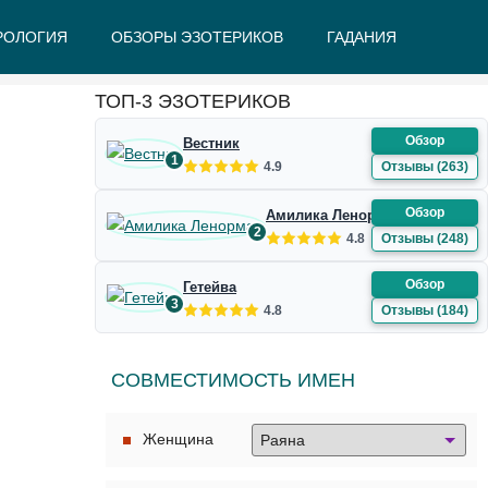
РОЛОГИЯ
ОБЗОРЫ ЭЗОТЕРИКОВ
ГАДАНИЯ
Ж
З
И
К
Л
М
Н
О
П
Р
С
Т
У
Ф
Ш
Э
Ю
Я
ТОП-3 ЭЗОТЕРИКОВ
Обзор
Вестник
1
4.9
Отзывы (263)
Обзор
Амилика Ленорман
2
4.8
Отзывы (248)
Обзор
Гетейва
3
4.8
Отзывы (184)
СОВМЕСТИМОСТЬ ИМЕН
Женщина