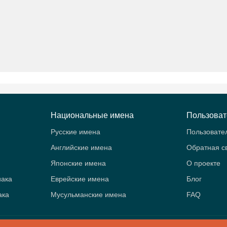
Национальные имена
Пользова
Русские имена
Пользовате
Английские имена
Обратная с
Японские имена
О проекте
иака
Еврейские имена
Блог
ака
Мусульманские имена
FAQ
B
- Значение имён. Женские и мужские имена. Знаки зодиака и аст