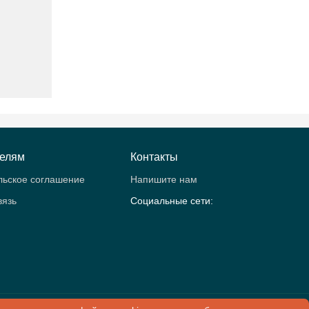
телям
Контакты
льское соглашение
Напишите нам
вязь
Социальные сети:
рология.