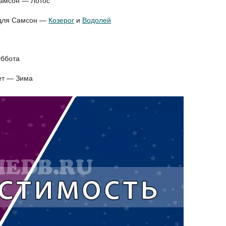
Самсон — Лотос
и для Самсон —
Козерог
и
Водолей
уббота
ет — Зима