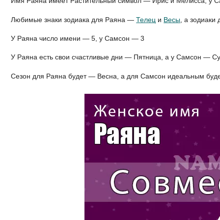
Имя Раяна имеет Растительный символ — Ирис и Мелисса, у 
Любимые знаки зодиака для Раяна —
Телец
и
Весы
, а зодиак
У Раяна число имени — 5, у Самсон — 3
У Раяна есть свои счастливые дни — Пятница, а у Самсон — С
Сезон для Раяна будет — Весна, а для Самсон идеальным буд