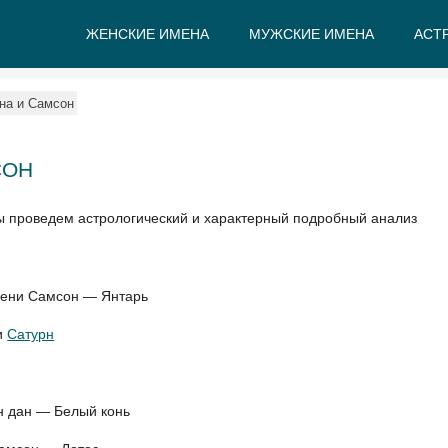
ЖЕНСКИЕ ИМЕНА
МУЖСКИЕ ИМЕНА
АСТ
А
Б
В
Г
Д
Е
на и Самсон
СОН
ы проведем астрологический и характерный подробный анализ
мени Самсон — Янтарь
и
Сатурн
н дан — Белый конь