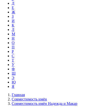
Д
Е
Ж
З
И
К
Л
М
Н
О
П
Р
С
Т
У
Ф
Ш
Э
Ю
Я
Главная
Совместимость имён
Совместимость имён Надежда и Макар