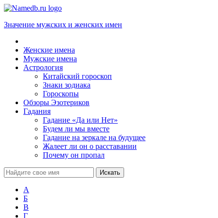
Значение мужских и женских имен
Женские имена
Мужские имена
Астрология
Китайский гороскоп
Знаки зодиака
Гороскопы
Обзоры Эзотериков
Гадания
Гадание «Да или Нет»
Будем ли мы вместе
Гадание на зеркале на будущее
Жалеет ли он о расставании
Почему он пропал
А
Б
В
Г