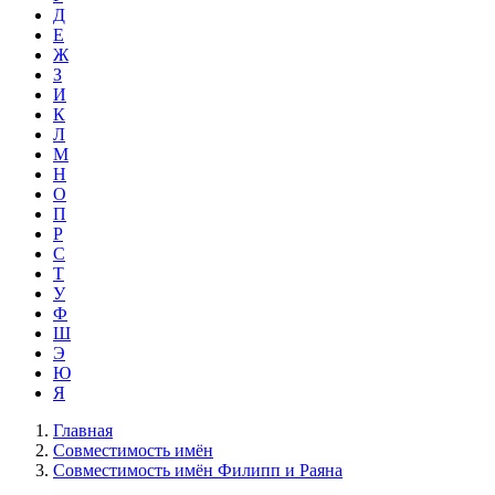
Д
Е
Ж
З
И
К
Л
М
Н
О
П
Р
С
Т
У
Ф
Ш
Э
Ю
Я
Главная
Совместимость имён
Совместимость имён Филипп и Раяна