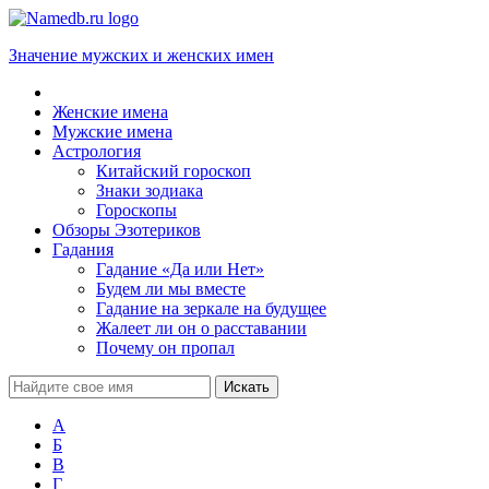
Значение мужских и женских имен
Женские имена
Мужские имена
Астрология
Китайский гороскоп
Знаки зодиака
Гороскопы
Обзоры Эзотериков
Гадания
Гадание «Да или Нет»
Будем ли мы вместе
Гадание на зеркале на будущее
Жалеет ли он о расставании
Почему он пропал
А
Б
В
Г