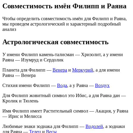
Совместимость имён Филипп и Раяна
Чтобы определить совместимость имён для Филипп и Раяна,
мы проведем астрологический и характерный подробный
анализ
Астрологическая совместимость
У имени Филипп камень-талисман — Хризолит, а у имени
Раяна — Изумруд и Сердолик
Планета для Филипп —
Венера
и
Меркурий
, а для имени
Раяна — Венера
Стихия имени Филипп —
Вода
, а у Раяна —
Воздух
Для Филипп жовитный символ это Ибис, а для Раяна дан —
Кролик и Тюлень
Имя Филипп имеет Растительный символ — Акация, у Раяна
— Ирис и Мелисса
Любимые знаки зодиака для Филипп —
Водолей
, а зодиаки
для Раяна —
Телец
и
Весы