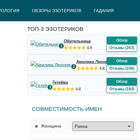
РОЛОГИЯ
ОБЗОРЫ ЭЗОТЕРИКОВ
ГАДАНИЯ
Ж
З
И
К
Л
М
Н
О
П
Р
С
Т
У
Ф
Ш
Э
Ю
Я
ТОП-3 ЭЗОТЕРИКОВ
Обзор
Обительница
1
4.9
Отзывы (263)
Обзор
Амилика Ленорман
2
4.8
Отзывы (248)
Обзор
Гетейва
3
4.8
Отзывы (184)
СОВМЕСТИМОСТЬ ИМЕН
Женщина