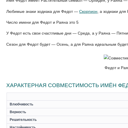
Имя Федот имеет Растительный символ — Орхидея, у Раяна —
Любимые знаки зодиака для Федот —
Скорпион
, а зодиаки дл
Число имени для Федот и Раяна это 5
У Федот есть свои счастливые дни — Среда, а у Раяна — Пятн
Сезон для Федот будет — Осень, а для Раяна идеальным буде
Федот и Рая
ХАРАКТЕРНАЯ СОВМЕСТИМОСТЬ ИМЁН ФЕД
Влюбчивость
Верность
Решительность
Настойчивость