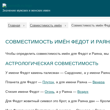
Значение мужских и женских имен
Главная
Совместимость имён
Совместимость имён Фед
СОВМЕСТИМОСТЬ ИМЁН ФЕДОТ И РАЯН
Чтобы определить совместимость имён для Федот и Раяна, мы
АСТРОЛОГИЧЕСКАЯ СОВМЕСТИМОСТЬ
У имени Федот камень-талисман — Сардоникс, а у имени Раян
Планета для Федот —
Плутон
, а для имени Раяна —
Венера
Стихия имени Федот —
Огонь
, а у Раяна —
Воздух
Для Федот жовитный символ это Крот, а для Раяна дан — Крол