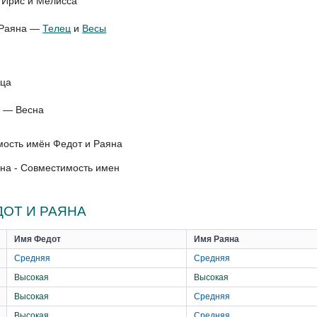
 Ирис и Мелисса
я Раяна —
Телец
и
Весы
ица
т — Весна
на - Совместимость имен
ОТ И РАЯНА
Имя Федот
Имя Раяна
Средняя
Средняя
Высокая
Высокая
Высокая
Средняя
Высокая
Средняя