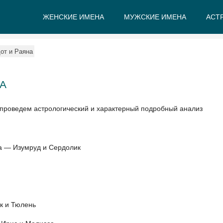
ЖЕНСКИЕ ИМЕНА
МУЖСКИЕ ИМЕНА
АСТ
А
Б
В
Г
Д
Е
от и Раяна
А
 проведем астрологический и характерный подробный анализ
а — Изумруд и Сердолик
ик и Тюлень