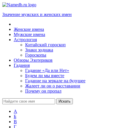
Значение мужских и женских имен
Женские имена
Мужские имена
Астрология
Китайский гороскоп
Знаки зодиака
Гороскопы
Обзоры Эзотериков
Гадания
Гадание «Да или Нет»
Будем ли мы вместе
Гадание на зеркале на будущее
Жалеет ли он о расставании
Почему он пропал
А
Б
В
Г