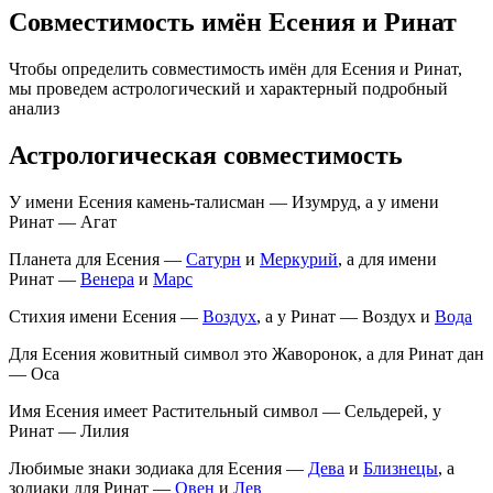
Совместимость имён Есения и Ринат
Чтобы определить совместимость имён для Есения и Ринат,
мы проведем астрологический и характерный подробный
анализ
Астрологическая совместимость
У имени Есения камень-талисман — Изумруд, а у имени
Ринат — Агат
Планета для Есения —
Сатурн
и
Меркурий
, а для имени
Ринат —
Венера
и
Марс
Стихия имени Есения —
Воздух
, а у Ринат — Воздух и
Вода
Для Есения жовитный символ это Жаворонок, а для Ринат дан
— Оса
Имя Есения имеет Растительный символ — Сельдерей, у
Ринат — Лилия
Любимые знаки зодиака для Есения —
Дева
и
Близнецы
, а
зодиаки для Ринат —
Овен
и
Лев