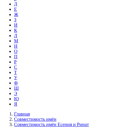
Д
Е
Ж
З
И
К
Л
М
Н
О
П
Р
С
Т
У
Ф
Ш
Э
Ю
Я
Главная
Совместимость имён
Совместимость имён Есения и Ринат