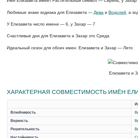
Имя Елизавета имеет Растительный символ — Сирень, у Захар
Любимые знаки зодиака для Елизавета —
Дева
и
Водолей
, а з
У Елизавета число имени — 6, у Захар — 7
Счастливые дни для Елизавета и Захар это Среда
Идеальный сезон для обоих имен: Елизавета и Захар — Лето
Елизавета и З
ХАРАКТЕРНАЯ СОВМЕСТИМОСТЬ ИМЁН ЕЛИ
И
Влюбчивость
В
Верность
В
Решительность
В
Настойчивость
С