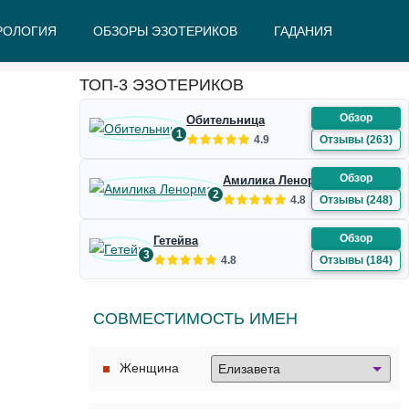
РОЛОГИЯ
ОБЗОРЫ ЭЗОТЕРИКОВ
ГАДАНИЯ
Ж
З
И
К
Л
М
Н
О
П
Р
С
Т
У
Ф
Ш
Э
Ю
Я
ТОП-3 ЭЗОТЕРИКОВ
Обзор
Обительница
1
4.9
Отзывы (263)
Обзор
Амилика Ленорман
2
4.8
Отзывы (248)
Обзор
Гетейва
3
4.8
Отзывы (184)
СОВМЕСТИМОСТЬ ИМЕН
Женщина