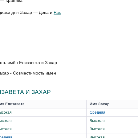
 — Крапива
одиаки для Захар — Дева и
Рак
ахар - Совместимость имен
ЗАВЕТА И ЗАХАР
мя Елизавета
Имя Захар
ысокая
Средняя
ысокая
Высокая
ысокая
Высокая
редняя
Высокая