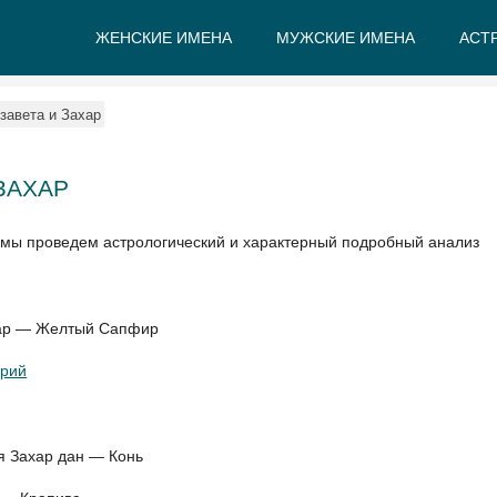
ЖЕНСКИЕ ИМЕНА
МУЖСКИЕ ИМЕНА
АСТ
А
Б
В
Г
Д
Е
завета и Захар
ЗАХАР
 мы проведем астрологический и характерный подробный анализ
ахар — Желтый Сапфир
рий
я Захар дан — Конь