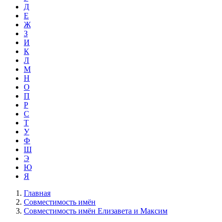
Д
Е
Ж
З
И
К
Л
М
Н
О
П
Р
С
Т
У
Ф
Ш
Э
Ю
Я
Главная
Совместимость имён
Совместимость имён Елизавета и Максим