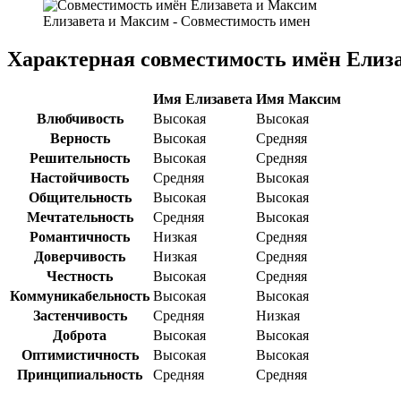
Елизавета и Максим - Совместимость имен
Характерная совместимость имён Елиз
Имя Елизавета
Имя Максим
Влюбчивость
Высокая
Высокая
Верность
Высокая
Средняя
Решительность
Высокая
Средняя
Настойчивость
Средняя
Высокая
Общительность
Высокая
Высокая
Мечтательность
Средняя
Высокая
Романтичность
Низкая
Средняя
Доверчивость
Низкая
Средняя
Честность
Высокая
Средняя
Коммуникабельность
Высокая
Высокая
Застенчивость
Средняя
Низкая
Доброта
Высокая
Высокая
Оптимистичность
Высокая
Высокая
Принципиальность
Средняя
Средняя