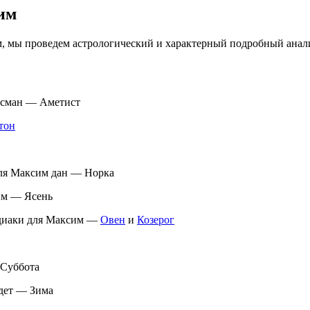
им
м, мы проведем астрологический и характерный подробный анал
лисман — Аметист
тон
для Максим дан — Норка
им — Ясень
одиаки для Максим —
Овен
и
Козерог
 Суббота
удет — Зима