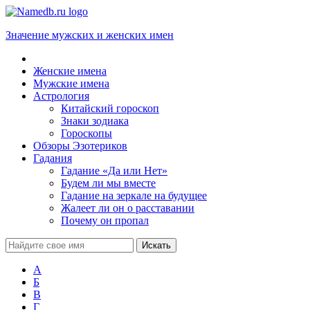
Значение мужских и женских имен
Женские имена
Мужские имена
Астрология
Китайский гороскоп
Знаки зодиака
Гороскопы
Обзоры Эзотериков
Гадания
Гадание «Да или Нет»
Будем ли мы вместе
Гадание на зеркале на будущее
Жалеет ли он о расставании
Почему он пропал
А
Б
В
Г