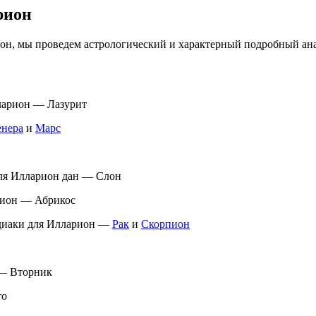
рион
ион, мы проведем астрологический и характерный подробный ан
ларион — Лазурит
енера
и
Марс
для Илларион дан — Слон
рион — Абрикос
одиаки для Илларион —
Рак
и
Скорпион
 — Вторник
то