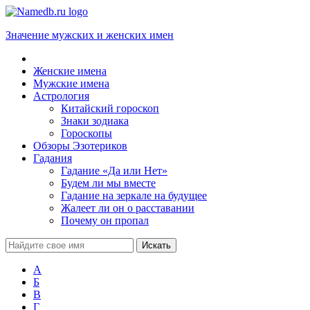
Значение мужских и женских имен
Женские имена
Мужские имена
Астрология
Китайский гороскоп
Знаки зодиака
Гороскопы
Обзоры Эзотериков
Гадания
Гадание «Да или Нет»
Будем ли мы вместе
Гадание на зеркале на будущее
Жалеет ли он о расставании
Почему он пропал
А
Б
В
Г