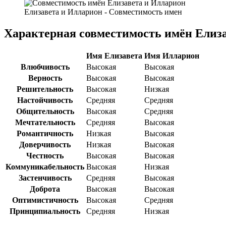
Елизавета и Илларион - Совместимость имен
Характерная совместимость имён Елиз
Имя Елизавета
Имя Илларион
Влюбчивость
Высокая
Высокая
Верность
Высокая
Высокая
Решительность
Высокая
Низкая
Настойчивость
Средняя
Средняя
Общительность
Высокая
Средняя
Мечтательность
Средняя
Высокая
Романтичность
Низкая
Высокая
Доверчивость
Низкая
Высокая
Честность
Высокая
Высокая
Коммуникабельность
Высокая
Низкая
Застенчивость
Средняя
Высокая
Доброта
Высокая
Высокая
Оптимистичность
Высокая
Средняя
Принципиальность
Средняя
Низкая