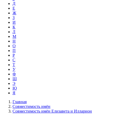
Д
Е
Ж
З
И
К
Л
М
Н
О
П
Р
С
Т
У
Ф
Ш
Э
Ю
Я
Главная
Совместимость имён
Совместимость имён Елизавета и Илларион