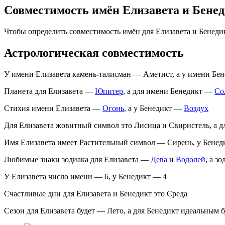
Совместимость имён Елизавета и Бене
Чтобы определить совместимость имён для Елизавета и Бенеди
Астрологическая совместимость
У имени Елизавета камень-талисман — Аметист, а у имени Бе
Планета для Елизавета —
Юпитер
, а для имени Бенедикт —
Со
Стихия имени Елизавета —
Огонь
, а у Бенедикт —
Воздух
Для Елизавета жовитный символ это Лисица и Свиристель, а 
Имя Елизавета имеет Растительный символ — Сирень, у Бене
Любимые знаки зодиака для Елизавета —
Дева
и
Водолей
, а з
У Елизавета число имени — 6, у Бенедикт — 4
Счастливые дни для Елизавета и Бенедикт это Среда
Сезон для Елизавета будет — Лето, а для Бенедикт идеальным 