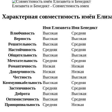
Елизавета и Бенедикт - Совместимость имен
Характерная совместимость имён Елиза
Имя Елизавета
Имя Бенедикт
Влюбчивость
Высокая
Средняя
Верность
Высокая
Высокая
Решительность
Высокая
Средняя
Настойчивость
Средняя
Средняя
Общительность
Высокая
Высокая
Мечтательность
Средняя
Средняя
Романтичность
Низкая
Низкая
Доверчивость
Низкая
Низкая
Честность
Высокая
Высокая
Коммуникабельность
Высокая
Средняя
Застенчивость
Средняя
Средняя
Доброта
Высокая
Высокая
Оптимистичность
Высокая
Средняя
Принципиальность
Средняя
Низкая