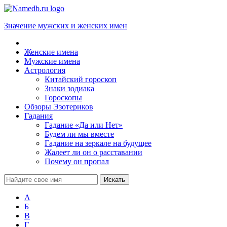
Значение мужских и женских имен
Женские имена
Мужские имена
Астрология
Китайский гороскоп
Знаки зодиака
Гороскопы
Обзоры Эзотериков
Гадания
Гадание «Да или Нет»
Будем ли мы вместе
Гадание на зеркале на будущее
Жалеет ли он о расставании
Почему он пропал
А
Б
В
Г