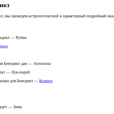
дикт
кт, мы проведем астрологический и характерный подробный ана
недикт — Рубин
лнце
для Бенедикт дан — Антилопа
дикт — Лук-порей
одиаки для Бенедикт —
Козерог
будет — Зима