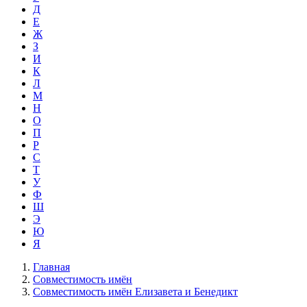
Д
Е
Ж
З
И
К
Л
М
Н
О
П
Р
С
Т
У
Ф
Ш
Э
Ю
Я
Главная
Совместимость имён
Совместимость имён Елизавета и Бенедикт