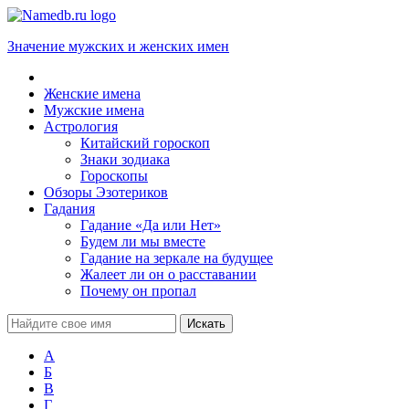
Значение мужских и женских имен
Женские имена
Мужские имена
Астрология
Китайский гороскоп
Знаки зодиака
Гороскопы
Обзоры Эзотериков
Гадания
Гадание «Да или Нет»
Будем ли мы вместе
Гадание на зеркале на будущее
Жалеет ли он о расставании
Почему он пропал
А
Б
В
Г