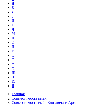
Д
Е
Ж
З
И
К
Л
М
Н
О
П
Р
С
Т
У
Ф
Ш
Э
Ю
Я
Главная
Совместимость имён
Совместимость имён Елизавета и Арсен