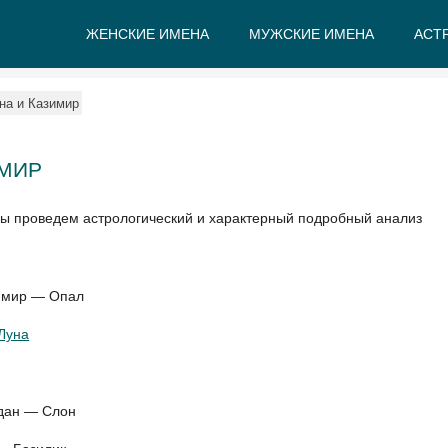
ЖЕНСКИЕ ИМЕНА
МУЖСКИЕ ИМЕНА
АСТ
А
Б
В
Г
Д
Е
на и Казимир
ИМИР
мы проведем астрологический и характерный подробный анализ
зимир — Опал
Луна
 дан — Слон