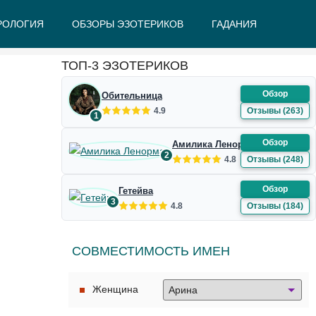
РОЛОГИЯ
ОБЗОРЫ ЭЗОТЕРИКОВ
ГАДАНИЯ
Ж
З
И
К
Л
М
Н
О
П
Р
С
Т
У
Ф
Ш
Э
Ю
Я
ТОП-3 ЭЗОТЕРИКОВ
Обзор
Обительница
4.9
Отзывы (263)
1
Обзор
Амилика Ленорман
2
4.8
Отзывы (248)
Обзор
Гетейва
3
4.8
Отзывы (184)
СОВМЕСТИМОСТЬ ИМЕН
Женщина