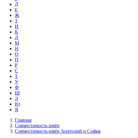
Д
Е
Ж
З
И
К
Л
М
Н
О
П
Р
С
Т
У
Ф
Ш
Э
Ю
Я
Главная
Совместимость имён
Совместимость имён Анатолий и Софья