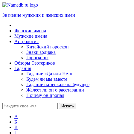
Значение мужских и женских имен
Женские имена
Мужские имена
Астрология
Китайский гороскоп
Знаки зодиака
Гороскопы
Обзоры Эзотериков
Гадания
Гадание «Да или Нет»
Будем ли мы вместе
Гадание на зеркале на будущее
Жалеет ли он о расставании
Почему он пропал
А
Б
В
Г