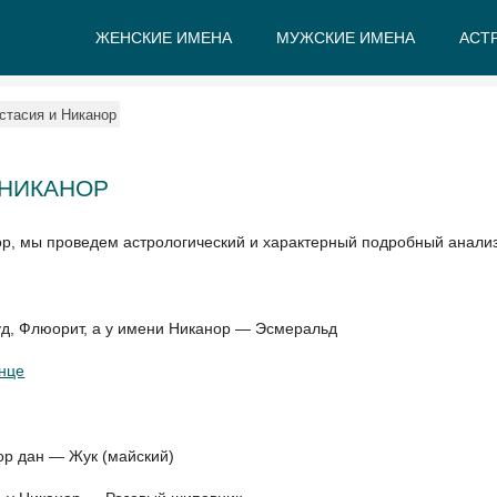
ЖЕНСКИЕ ИМЕНА
МУЖСКИЕ ИМЕНА
АСТ
А
Б
В
Г
Д
Е
стасия и Никанор
 НИКАНОР
ор, мы проведем астрологический и характерный подробный анали
д, Флюорит, а у имени Никанор — Эсмеральд
нце
ор дан — Жук (майский)