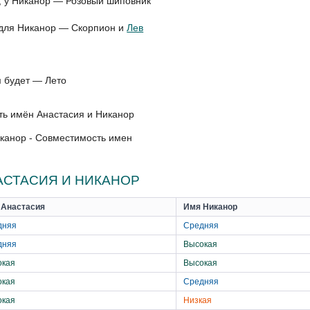
, у Никанор — Розовый шиповник
и для Никанор — Скорпион и
Лев
м будет — Лето
канор - Совместимость имен
АСТАСИЯ И НИКАНОР
 Анастасия
Имя Никанор
дняя
Средняя
дняя
Высокая
окая
Высокая
окая
Средняя
окая
Низкая