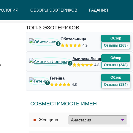
РОЛОГИЯ
ОБЗОРЫ ЭЗОТЕРИКОВ
ГАДАНИЯ
Ж
З
И
К
Л
М
Н
О
П
Р
С
Т
У
Ф
Ш
Э
Ю
Я
ТОП-3 ЭЗОТЕРИКОВ
Обзор
Обительница
1
4.9
Отзывы (263)
Обзор
Амилика Ленорман
2
з
4.8
Отзывы (248)
Обзор
Гетейва
3
4.8
Отзывы (184)
СОВМЕСТИМОСТЬ ИМЕН
Женщина