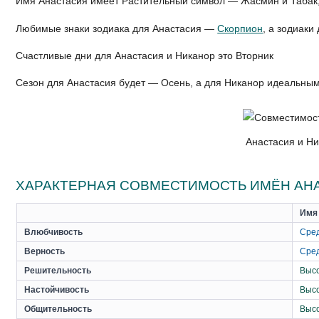
Имя Анастасия имеет Растительный символ — Жасмин и Табак
Любимые знаки зодиака для Анастасия —
Скорпион
, а зодиак
Счастливые дни для Анастасия и Никанор это Вторник
Сезон для Анастасия будет — Осень, а для Никанор идеальны
Анастасия и Ни
ХАРАКТЕРНАЯ СОВМЕСТИМОСТЬ ИМЁН АН
Имя
Влюбчивость
Сре
Верность
Сре
Решительность
Выс
Настойчивость
Выс
Общительность
Выс