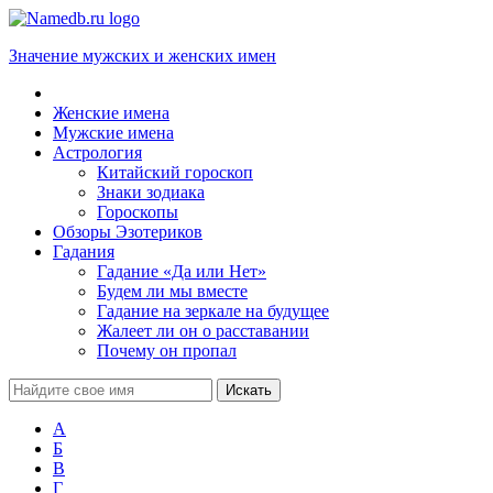
Значение мужских и женских имен
Женские имена
Мужские имена
Астрология
Китайский гороскоп
Знаки зодиака
Гороскопы
Обзоры Эзотериков
Гадания
Гадание «Да или Нет»
Будем ли мы вместе
Гадание на зеркале на будущее
Жалеет ли он о расставании
Почему он пропал
А
Б
В
Г