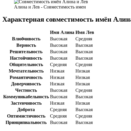
Алина и Лев - Совместимость имен
Характерная совместимость имён Алин
Имя Алина
Имя Лев
Влюбчивость
Высокая
Средняя
Верность
Высокая
Высокая
Решительность
Высокая
Высокая
Настойчивость
Высокая
Высокая
Общительность
Средняя
Средняя
Мечтательность
Низкая
Низкая
Романтичность
Низкая
Низкая
Доверчивость
Низкая
Низкая
Честность
Высокая
Средняя
Коммуникабельность
Высокая
Высокая
Застенчивость
Низкая
Низкая
Доброта
Средняя
Высокая
Оптимистичность
Средняя
Средняя
Принципиальность
Высокая
Высокая