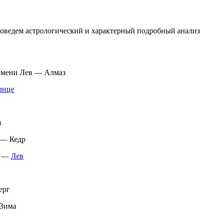
роведем астрологический и характерный подробный анализ
имени Лев — Алмаз
лнце
в
 — Кедр
в —
Лев
ерг
 Зима