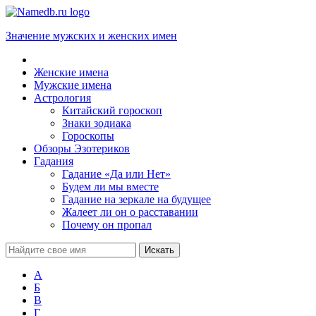
Значение мужских и женских имен
Женские имена
Мужские имена
Астрология
Китайский гороскоп
Знаки зодиака
Гороскопы
Обзоры Эзотериков
Гадания
Гадание «Да или Нет»
Будем ли мы вместе
Гадание на зеркале на будущее
Жалеет ли он о расставании
Почему он пропал
А
Б
В
Г