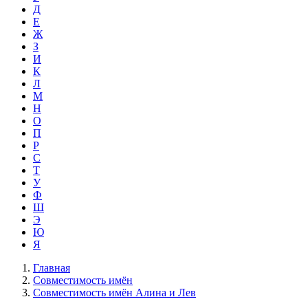
Д
Е
Ж
З
И
К
Л
М
Н
О
П
Р
С
Т
У
Ф
Ш
Э
Ю
Я
Главная
Совместимость имён
Совместимость имён Алина и Лев