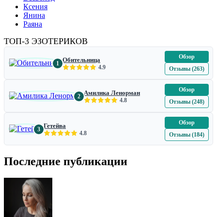
Ксения
Янина
Раяна
ТОП-3 ЭЗОТЕРИКОВ
Обзор
Обительница
1
4.9
Отзывы (263)
Обзор
Амилика Ленорман
2
4.8
Отзывы (248)
Обзор
Гетейва
3
4.8
Отзывы (184)
Последние публикации