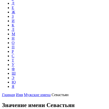
Д
Е
Ж
З
И
К
Л
М
Н
О
П
Р
С
Т
У
Ф
Ш
Э
Ю
Я
Главная
Имя
Мужские имена
Севастьян
Значение имени Севастьян