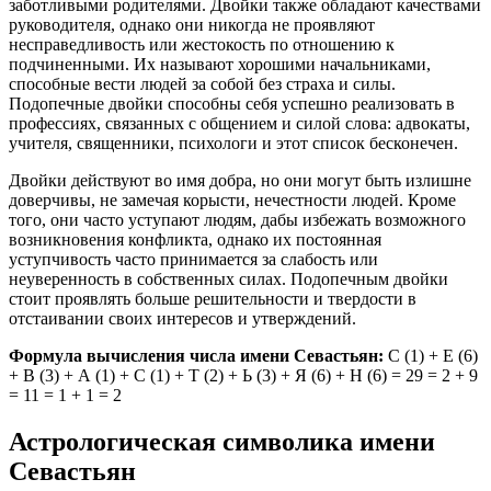
заботливыми родителями. Двойки также обладают качествами
руководителя, однако они никогда не проявляют
несправедливость или жестокость по отношению к
подчиненными. Их называют хорошими начальниками,
способные вести людей за собой без страха и силы.
Подопечные двойки способны себя успешно реализовать в
профессиях, связанных с общением и силой слова: адвокаты,
учителя, священники, психологи и этот список бесконечен.
Двойки действуют во имя добра, но они могут быть излишне
доверчивы, не замечая корысти, нечестности людей. Кроме
того, они часто уступают людям, дабы избежать возможного
возникновения конфликта, однако их постоянная
уступчивость часто принимается за слабость или
неуверенность в собственных силах. Подопечным двойки
стоит проявлять больше решительности и твердости в
отстаивании своих интересов и утверждений.
Формула вычисления числа имени Севастьян:
С (1) + Е (6)
+ В (3) + А (1) + С (1) + Т (2) + Ь (3) + Я (6) + Н (6) = 29 = 2 + 9
= 11 = 1 + 1 = 2
Астрологическая символика имени
Севастьян