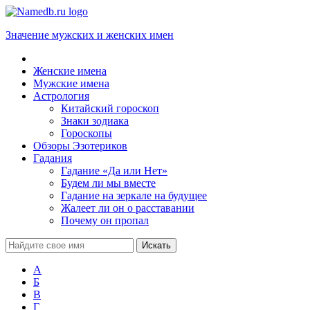
Значение мужских и женских имен
Женские имена
Мужские имена
Астрология
Китайский гороскоп
Знаки зодиака
Гороскопы
Обзоры Эзотериков
Гадания
Гадание «Да или Нет»
Будем ли мы вместе
Гадание на зеркале на будущее
Жалеет ли он о расставании
Почему он пропал
А
Б
В
Г