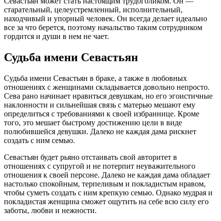
Севастьян может стать настоящим трудоголиком. Он —
старательный, целеустремленный, исполнительный,
находчивый и упорный человек. Он всегда делает идеально
все за что берется, поэтому начальство таким сотрудником
гордится и души в нем не чает.
Судьба имени Севастьян
Судьба имени Севастьян в браке, а также в любовных
отношениях с женщинами складывается довольно непросто.
Сева рано начинает нравиться девушкам, но его эгоистичные
наклонности и сильнейшая связь с матерью мешают ему
определиться с требованиями к своей избраннице. Кроме
того, это мешает быстрому достижению цели в виде
полюбившейся девушки. Далеко не каждая дама рискнет
создать с ним семью.
Севастьян будет рьяно отстаивать свой авторитет в
отношениях с супругой и не потерпит неуважительного
отношения к своей персоне. Далеко не каждая дама обладает
настолько спокойным, терпеливым и покладистым нравом,
чтобы суметь создать с ним крепкую семью. Однако мудрая и
покладистая женщина сможет ощутить на себе всю силу его
заботы, любви и нежности.