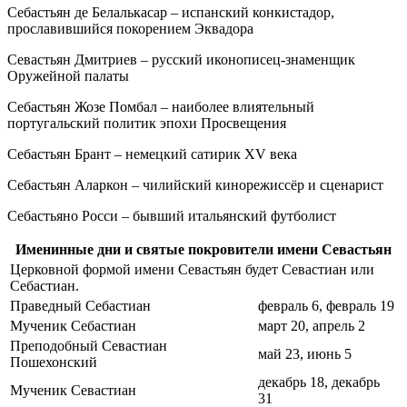
Себастьян де Белалькасар – испанский конкистадор,
прославившийся покорением Эквадора
Севастьян Дмитриев – русский иконописец-знаменщик
Оружейной палаты
Себастьян Жозе Помбал – наиболее влиятельный
португальский политик эпохи Просвещения
Себастьян Брант – немецкий сатирик XV века
Себастьян Аларкон – чилийский кинорежиссёр и сценарист
Себастьяно Росси – бывший итальянский футболист
Именинные дни и святые покровители имени Севастьян
Церковной формой имени Севастьян будет Севастиан или
Себастиан.
Праведный Себастиан
февраль 6, февраль 19
Мученик Себастиан
март 20, апрель 2
Преподобный Севастиан
май 23, июнь 5
Пошехонский
декабрь 18, декабрь
Мученик Севастиан
31