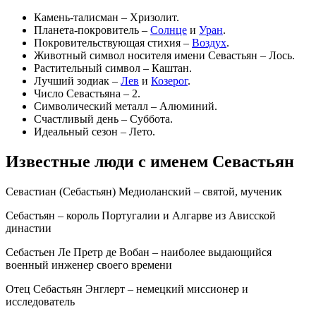
Камень-талисман – Хризолит.
Планета-покровитель –
Солнце
и
Уран
.
Покровительствующая стихия –
Воздух
.
Животный символ носителя имени Севастьян – Лось.
Растительный символ – Каштан.
Лучший зодиак –
Лев
и
Козерог
.
Число Севастьяна – 2.
Символический металл – Алюминий.
Счастливый день – Суббота.
Идеальный сезон – Лето.
Известные люди с именем Севастьян
Севастиан (Себастьян) Медиоланский – святой, мученик
Себастьян – король Португалии и Алгарве из Ависской
династии
Себастьен Ле Претр де Вобан – наиболее выдающийся
военный инженер своего времени
Отец Себастьян Энглерт – немецкий миссионер и
исследователь