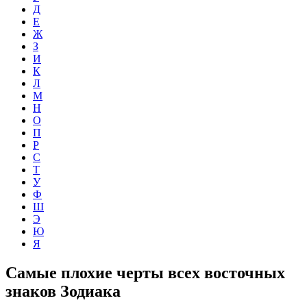
Д
Е
Ж
З
И
К
Л
М
Н
О
П
Р
С
Т
У
Ф
Ш
Э
Ю
Я
Самые плохие черты всех восточных
знаков Зодиака