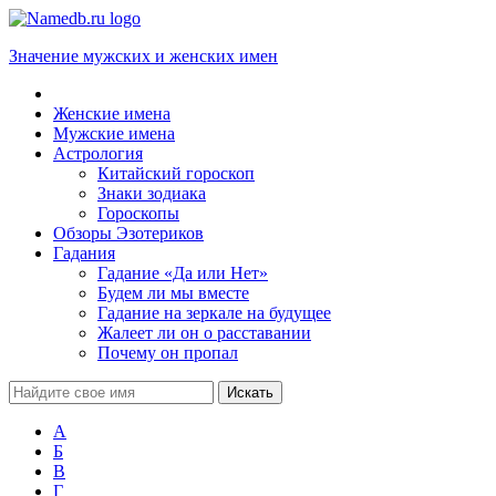
Значение мужских и женских имен
Женские имена
Мужские имена
Астрология
Китайский гороскоп
Знаки зодиака
Гороскопы
Обзоры Эзотериков
Гадания
Гадание «Да или Нет»
Будем ли мы вместе
Гадание на зеркале на будущее
Жалеет ли он о расставании
Почему он пропал
А
Б
В
Г