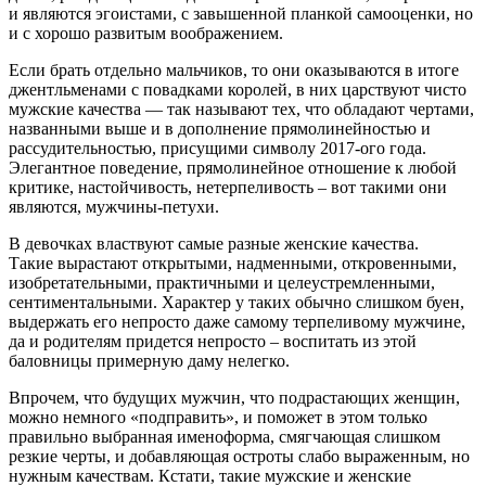
и являются эгоистами, с завышенной планкой самооценки, но
и с хорошо развитым воображением.
Если брать отдельно мальчиков, то они оказываются в итоге
джентльменами с повадками королей, в них царствуют чисто
мужские качества — так называют тех, что обладают чертами,
названными выше и в дополнение прямолинейностью и
рассудительностью, присущими символу 2017-ого года.
Элегантное поведение, прямолинейное отношение к любой
критике, настойчивость, нетерпеливость – вот такими они
являются, мужчины-петухи.
В девочках властвуют самые разные женские качества.
Такие вырастают открытыми, надменными, откровенными,
изобретательными, практичными и целеустремленными,
сентиментальными. Характер у таких обычно слишком буен,
выдержать его непросто даже самому терпеливому мужчине,
да и родителям придется непросто – воспитать из этой
баловницы примерную даму нелегко.
Впрочем, что будущих мужчин, что подрастающих женщин,
можно немного «подправить», и поможет в этом только
правильно выбранная именоформа, смягчающая слишком
резкие черты, и добавляющая остроты слабо выраженным, но
нужным качествам. Кстати, такие мужские и женские