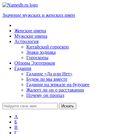
Значение мужских и женских имен
Женские имена
Мужские имена
Астрология
Китайский гороскоп
Знаки зодиака
Гороскопы
Обзоры Эзотериков
Гадания
Гадание «Да или Нет»
Будем ли мы вместе
Гадание на зеркале на будущее
Жалеет ли он о расставании
Почему он пропал
А
Б
В
Г