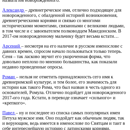
назвать им новорожденного.
Александр
– древнегреческое имя, отлично подходящее для
новорожденного, с обалденной историей возникновения,
древнегреческими корнями и связью со многими
историческими моментами, связанными с великими людьми,
в том числе и с завоевателем полководцем Македонским. В
2017-ом новорожденному мальчику будет весьма кстати…
Арсений
– несмотря на его наличие в русском именослове с
давних времен, спросом начало пользоваться только теперь.
Сеня – так ласково звучит его укороченная форма, что
довольно неплохо по мнению большинства, как показали
недавно проведенные опросы.
Роман
– нельзя не отметить принадлежность сего имя к
древнеримской культуре, и тем более, его значимость для
истории как такого Рима, что был назван в честь одного из
основателей, Ромула. Отлично подойдет для новорожденного
2017-ого года. Кстати, в переводе означает «сильного» и
«крепкого».
Павел
– ну и последнее из списка самых популярных имен
Петуха мужское имя. Оно подойдет как обычным людям, так
и верующим, ведь имеется в именослове по Святцам и таит в
себе интереснейшую историю с латинскими корнями,