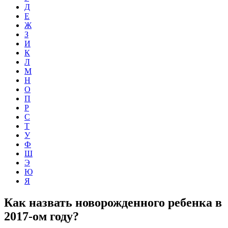
Д
Е
Ж
З
И
К
Л
М
Н
О
П
Р
С
Т
У
Ф
Ш
Э
Ю
Я
Как назвать новорожденного ребенка в
2017-ом году?