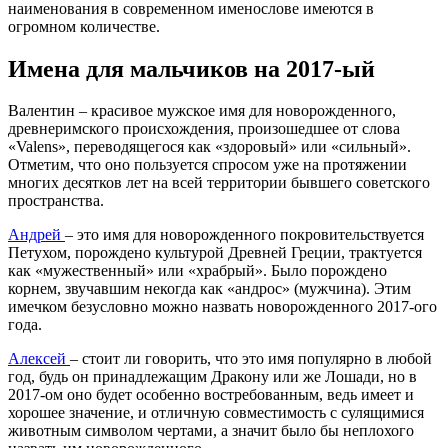
наименования в современном именослове имеются в
огромном количестве.
Имена для мальчиков на 2017-ый
Валентин – красивое мужское имя для новорожденного,
древнеримского происхождения, произошедшее от слова
«Valens», переводящегося как «здоровый» или «сильный».
Отметим, что оно пользуется спросом уже на протяжении
многих десятков лет на всей территории бывшего советского
пространства.
Андрей
– это имя для новорожденного покровительствуется
Петухом, порождено культурой Древней Греции, трактуется
как «мужественный» или «храбрый». Было порождено
корнем, звучавшим некогда как «андрос» (мужчина). Этим
имечком безусловно можно назвать новорожденного 2017-ого
года.
Алексей
– стоит ли говорить, что это имя популярно в любой
год, будь он принадлежащим Дракону или же Лошади, но в
2017-ом оно будет особенно востребованным, ведь имеет и
хорошее значение, и отличную совместимость с сулящимися
животным символом чертами, а значит было бы неплохого