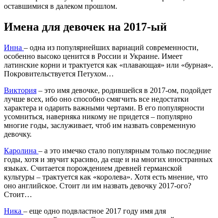
оставшимися в далеком прошлом.
Имена для девочек на 2017-ый
Инна
– одна из популярнейших вариаций современности,
особенно высоко ценится в России и Украине. Имеет
латинские корни и трактуется как «плавающая» или «бурная».
Покровительствуется Петухом…
Виктория
– это имя девочке, родившейся в 2017-ом, подойдет
лучше всех, ибо оно способно смягчить все недостатки
характера и одарить важными чертами. В его популярности
усомниться, наверняка никому не придется – популярно
многие годы, заслуживает, чтоб им назвать современную
девочку.
Каролина
– а это имечко стало популярным только последние
годы, хотя и звучит красиво, да еще и на многих иностранных
языках. Считается порождением древней германской
культуры – трактуется как «королева». Хотя есть мнение, что
оно английское. Стоит ли им назвать девочку 2017-ого?
Стоит…
Ника
– еще одно подвластное 2017 году имя для