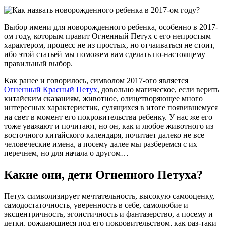
Выбор имени для новорожденного ребенка, особенно в 2017-
ом году, которым правит Огненный Петух с его непростым
характером, процесс не из простых, но отчаиваться не стоит,
ибо этой статьей мы поможем вам сделать по-настоящему
правильный выбор.
Как ранее и говорилось, символом 2017-ого является
Огненный Красный Петух
, довольно магическое, если верить
китайским сказаниям, животное, олицетворяющее много
интересных характеристик, сулящихся в итоге появившемуся
на свет в момент его покровительства ребенку. У нас же его
тоже уважают и почитают, но он, как и любое животного из
восточного китайского календаря, почитает далеко не все
человеческие имена, а посему далее мы разберемся с их
перечнем, но для начала о другом…
Какие они, дети Огненного Петуха?
Петух символизирует мечтательность, высокую самооценку,
самодостаточность, уверенность в себе, самолюбие и
эксцентричность, эгоистичность и фантазерство, а посему и
детки, рождающиеся под его покровительством, как раз-таки