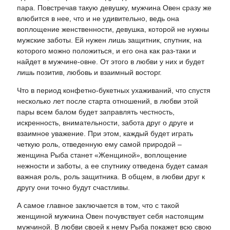
пара. Повстречав такую девушку, мужчина Овен сразу же
влюбится в нее, что и не удивительно, ведь она
воплощение женственности, девушка, которой не нужны
мужские заботы. Ей нужен лишь защитник, спутник, на
которого можно положиться, и его она как раз-таки и
найдет в мужчине-овне. От этого в любви у них и будет
лишь позитив, любовь и взаимный восторг.
Что в период конфетно-букетных ухаживаний, что спустя
несколько лет после старта отношений, в любви этой
пары всем балом будет заправлять честность,
искренность, внимательности, забота друг о друге и
взаимное уважение. При этом, каждый будет играть
четкую роль, отведенную ему самой природой –
женщина Рыба станет «Женщиной», воплощение
нежности и заботы, а ее спутнику отведена будет самая
важная роль, роль защитника. В общем, в любви друг к
другу они точно будут счастливы.
А самое главное заключается в том, что с такой
женщиной мужчина Овен почувствует себя настоящим
мужчиной. В любви своей к нему Рыба покажет всю свою