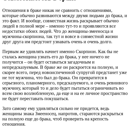
Отношения в браке никак не сравнить с отношениями,
которые обычно развиваются между двумя людьми до брака, и
это факт. И вообще, совместная жизнь раскрывает обычно
людей в полной мере – именно тут-то и проявляются все
недостатки обоих людей. Что до женщины-змееносца и
мужчины-скорпиона, так тут и вовсе в совместной жизни
друг друга им предстоит узнавать очень и очень долго.
Первым же удивлять начнет именно Скорпион. Как бы не
сталась женщина узнать его до брака, у нее ничего не
получится – он будет оставаться загадочным и
непредсказуемым. В браке же он раскроется на полную, и
скорее всего, перед новоиспеченной супругой предстанет уже
не тот мужчина, что был до брака. Он превратится в
серьезного, планомерного, предсказуемого, и очень ревнивого
мужчину, который то и дело будет пытаться ограничивать во
всем свою возлюбленную, да еще и на ее личное пространство
не будет переставать покушаться.
Зато самому ему удивляться сильно не придется, ведь
женщины знака Змееносец, напротив, стараются раскрыться
на полную еще до брака, чтоб проверить на крепость
отношения.