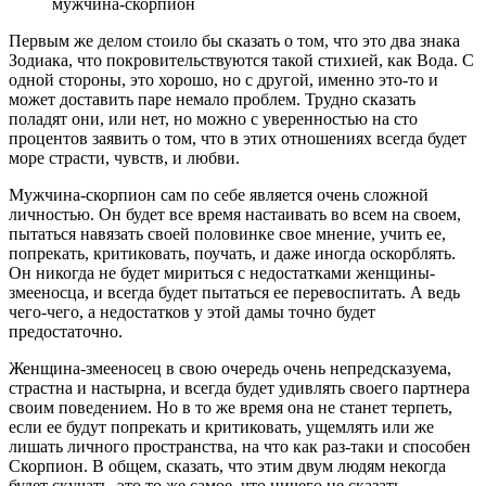
Первым же делом стоило бы сказать о том, что это два знака
Зодиака, что покровительствуются такой стихией, как Вода. С
одной стороны, это хорошо, но с другой, именно это-то и
может доставить паре немало проблем. Трудно сказать
поладят они, или нет, но можно с уверенностью на сто
процентов заявить о том, что в этих отношениях всегда будет
море страсти, чувств, и любви.
Мужчина-скорпион сам по себе является очень сложной
личностью. Он будет все время настаивать во всем на своем,
пытаться навязать своей половинке свое мнение, учить ее,
попрекать, критиковать, поучать, и даже иногда оскорблять.
Он никогда не будет мириться с недостатками женщины-
змееносца, и всегда будет пытаться ее перевоспитать. А ведь
чего-чего, а недостатков у этой дамы точно будет
предостаточно.
Женщина-змееносец в свою очередь очень непредсказуема,
страстна и настырна, и всегда будет удивлять своего партнера
своим поведением. Но в то же время она не станет терпеть,
если ее будут попрекать и критиковать, ущемлять или же
лишать личного пространства, на что как раз-таки и способен
Скорпион. В общем, сказать, что этим двум людям некогда
будет скучать, это то же самое, что ничего не сказать…