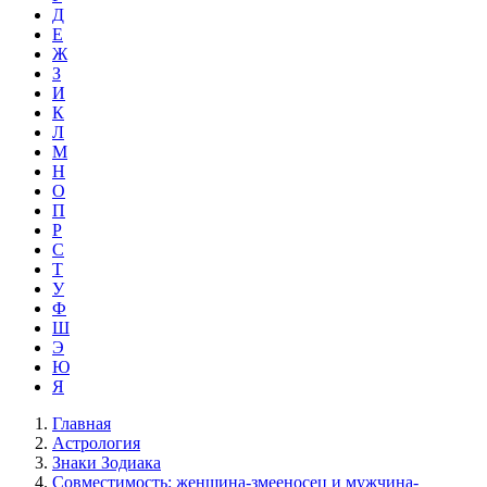
Д
Е
Ж
З
И
К
Л
М
Н
О
П
Р
С
Т
У
Ф
Ш
Э
Ю
Я
Главная
Астрология
Знаки Зодиака
Совместимость: женщина-змееносец и мужчина-