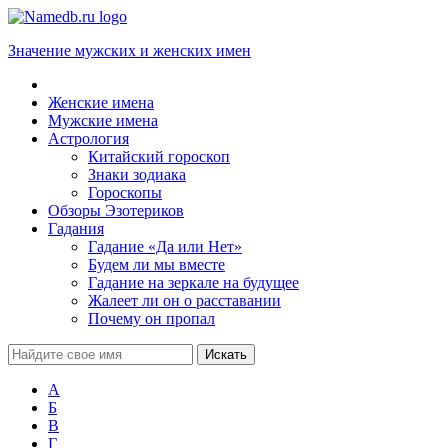
Значение мужских и женских имен
Женские имена
Мужские имена
Астрология
Китайский гороскоп
Знаки зодиака
Гороскопы
Обзоры Эзотериков
Гадания
Гадание «Да или Нет»
Будем ли мы вместе
Гадание на зеркале на будущее
Жалеет ли он о расставании
Почему он пропал
А
Б
В
Г