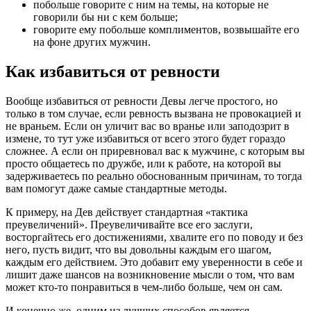
побольше говорите с ним на темы, на которые не
говорили бы ни с кем больше;
говорите ему побольше комплиментов, возвышайте его
на фоне других мужчин.
Как избавиться от ревности
Вообще избавиться от ревности Девы легче простого, но
только в том случае, если ревность вызвана не провокацией и
не враньем. Если он уличит вас во вранье или заподозрит в
измене, то тут уже избавиться от всего этого будет гораздо
сложнее. А если он приревновал вас к мужчине, с которым вы
просто общаетесь по дружбе, или к работе, на которой вы
задерживаетесь по реально обоснованным причинам, то тогда
вам помогут даже самые стандартные методы.
К примеру, на Дев действует стандартная «тактика
преувеличений». Преувеличивайте все его заслуги,
восторгайтесь его достижениями, хвалите его по поводу и без
него, пусть видит, что вы довольны каждым его шагом,
каждым его действием. Это добавит ему уверенности в себе и
лишит даже шансов на возникновение мысли о том, что вам
может кто-то понравиться в чем-либо больше, чем он сам.
И конечно же, одним из лучших способов является