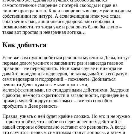
самостоятельное смирение с потерей свободы и прав на
личное пространство. Как и говорилось выше, мужчины-девы
собственники по натуре. А если женщина итак уже стала
собственностью, лишившейся добровольно свободы и
независимости, то тогда уже и ревновать было бы глупо –
такая вот простая и невзрачная логика…
Как добиться
Если же вам нужно добиться ревности мужчины Девы, то тут
первым делом уясните и запомните раз и навсегда главное
правило – не переборщить. Ни в коем случае и никогда не
давайте поводов для недоверия, не закладывайте в его разум
семя недоверия и подозрений – пожалеете. Добиваться
ревности Девы нужно самыми простыми,
малоэффективными, но стандартными действиями. Задержки
с работы, немного скрытности и загадочности, приведение в
пример мужей подруг и знакомых – все это способно
пробудить в Деве ревность.
Правда, узнать о ней будет крайне сложно. Но это и не нужно
– просто знайте, что любое из перечисленных действий с
вашей стороны обязательно заставит его ревновать. А когда
это случится, первым симптомом станут допросы, а затем и