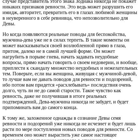
случае представитель этого знака Зодиака никогда не покажет
никаких признаков ревности. Это ведь может разрушить его
имидж, авторитет, превратить его в глазах любимой женщины
в неуверенного в себе ревнивца, что непозволительно для
Девы.
Но когда появляются реальные поводы для беспокойства,
мужчина-дева уже не в силах терпеть. В такие моменты он
может высказываться своей возлюбленной прямо в глаза,
притом, далеко не в самой лучшей форме. Он может
нагрубить в порыве гнева, начать задавать неудобные
вопросы, прямо начать говорить о своем недоверии, и вообще,
приплести к скандалу множество неудобных и нежелательных
тем. Поверьте, если вы женщина, живущая с мужчиной-девой,
то лучше вам не давать поводов для ревности и подозрений,
ибо потом вам придется «расхлебывать» последствия очень
долго, чуть ли не до самой старости. Такое чувство как
ревность, даже не получившая в итоге реальных
подтверждений, Дева-мужчина никогда не забудет, и будет
припоминать вам до самого конца.
К тому же, заложенное однажды в сознание Девы семя
ревности и подозрений уже никогда не исчезнет и будет лишь
расти по мере поступления новых поводов для ревности. Со
временем оно может вырастить уже самое настоящее