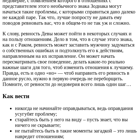
недоверие, с появлением которого в отношениях с
представителем этого необычного знака Зодиака могут
начаться такие проблемы, с которыми справиться дано далеко
не каждой паре. Так что, лучше попросту не давать ему
поводов ревновать вас, что в общем-то не так уж и сложно.
К слову, ревность Девы может пойти в некоторых случаях и
на пользу отношениям. Дело в том, что в случае этого знака,
как и с Раком, ревность может заставить мужчину задуматься
о собственных ошибках и подтолкнуть его к действиям,
направленным на их исправление. Он может начать
пересматривать свое поведение, делать какие-то реально
важные шаги для того, чтоб изменить отношения к лучшему.
Правда, есть и одно «но» — чтоб направить его ревность в
данное русло, нужно в первую очередь не переборщить.
Помните, от ревности до недоверия всего лишь один шаг…
Как вести
никогда не начинайте оправдываться, ведь оправдания
усугубят проблему;
старайтесь быть у него на виду – пусть знает, что вы
ничего не скрываете;
не пытайтесь быть в такие моменты загадкой – это лишь
навредит отношениям;