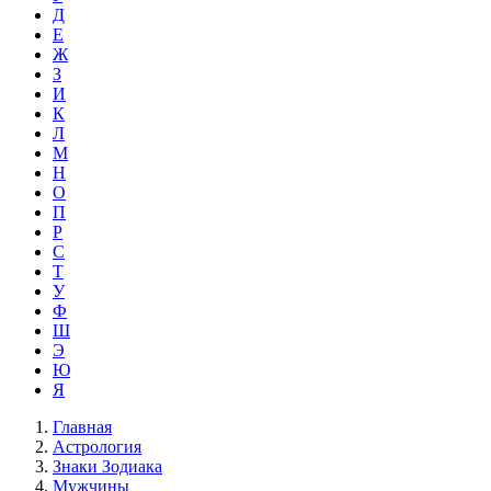
Д
Е
Ж
З
И
К
Л
М
Н
О
П
Р
С
Т
У
Ф
Ш
Э
Ю
Я
Главная
Астрология
Знаки Зодиака
Мужчины