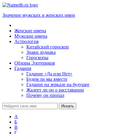
Значение мужских и женских имен
Женские имена
Мужские имена
Астрология
Китайский гороскоп
Знаки зодиака
Гороскопы
Обзоры Эзотериков
Гадания
Гадание «Да или Нет»
Будем ли мы вместе
Гадание на зеркале на будущее
Жалеет ли он о расставании
Почему он пропал
А
Б
В
Г